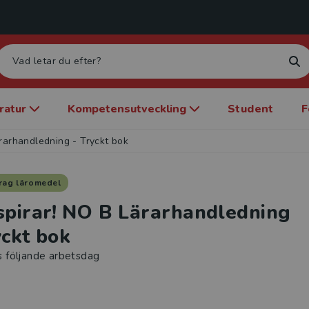
eratur
Kompetensutveckling
Student
F
rarhandledning - Tryckt bok
rag läromedel
spirar! NO B Lärarhandledning
yckt bok
s följande arbetsdag