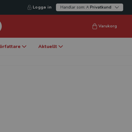
Logga in
Handlar som:
Privatkund
Varukorg
örfattare
Aktuellt