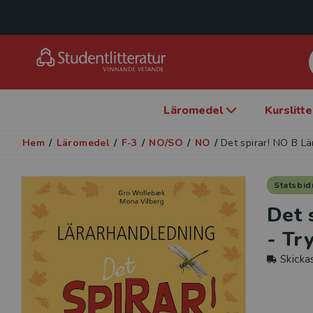
Läromedel
Kurslitt
Hem
/
Läromedel
/
F-3
/
NO/SO
/
NO
/
Det spirar! NO B Lä
Statsbid
Det 
- Tr
Skicka