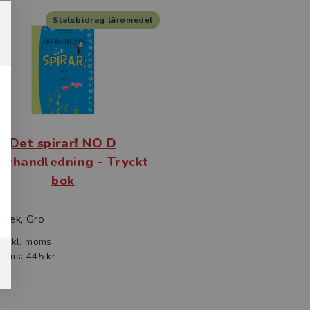
Statsbidrag läromedel
Det spirar! NO D
arhandledning - Tryckt
bok
bæk, Gro
r
inkl. moms
moms: 445 kr