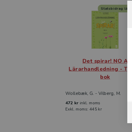
Statsbidrag lär
Det spirar! NO A
Lärarhandledning - Tr
bok
Wollebæk, G. - Vilberg, M.
472 kr
inkl. moms
Exkl. moms: 445 kr