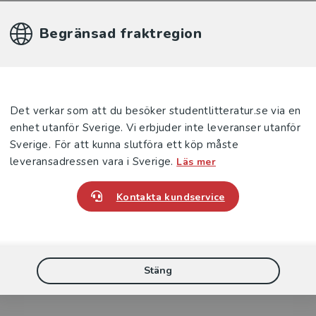
omedel
Statsbidrag läromedel
Begränsad fraktregion
Det verkar som att du besöker studentlitteratur.se via en
enhet utanför Sverige. Vi erbjuder inte leveranser utanför
Det spirar! NO C
Sverige. För att kunna slutföra ett köp måste
leveransadressen vara i Sverige.
Läs mer
yckt
Lärarhandledning - Tryckt
Lär
bok
Kontakta kundservice
Wollebæk, Gro
Wolle
472 kr
inkl. moms
472 k
Exkl. moms: 445 kr
Exkl. 
Stäng