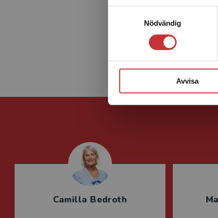
Samtyckesval
Nödvändig
An
Avvisa
Camilla Bedroth
Ma