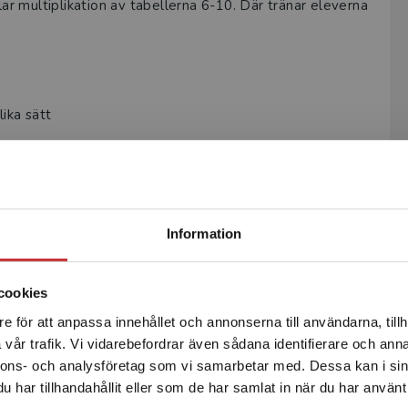
r multiplikation av tabellerna 6-10. Där tränar eleverna
ika sätt
Begränsad fraktregion
Information
cookies
e för att anpassa innehållet och annonserna till användarna, tillh
Det verkar som att du besöker studentlitteratur.se via en
Författare
vår trafik. Vi vidarebefordrar även sådana identifierare och anna
enhet utanför Sverige. Vi erbjuder inte leveranser utanför
nnons- och analysföretag som vi samarbetar med. Dessa kan i sin
Sverige. För att kunna slutföra ett köp måste
har tillhandahållit eller som de har samlat in när du har använt 
leveransadressen vara i Sverige.
Läs mer