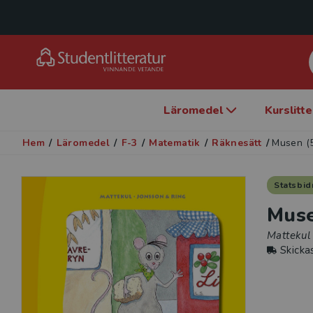
Läromedel
Kurslitt
Hem
/
Läromedel
/
F-3
/
Matematik
/
Räknesätt
/
Musen (
Statsbid
Muse
Mattekul
Skicka