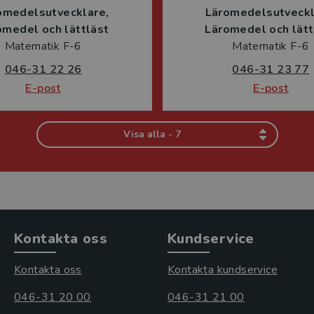
omedelsutvecklare
Läromedelsutveck
omedel och lättläst
Läromedel och lätt
Matematik F-6
Matematik F-6
046-31 22 26
046-31 23 77
E-post
E-post
Visa alla - 7
Kontakta oss
Kundservice
Kontakta oss
Kontakta kundservice
046-31 20 00
046-31 21 00