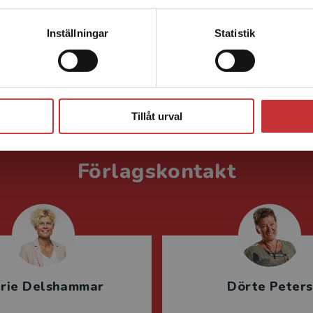
Kontakta kundservice
Inställningar
Statistik
na-Stina Jonsson
Carina Ring
Stäng
Tillåt urval
Förlagskontakt
rie Delshammar
Dörte Peters