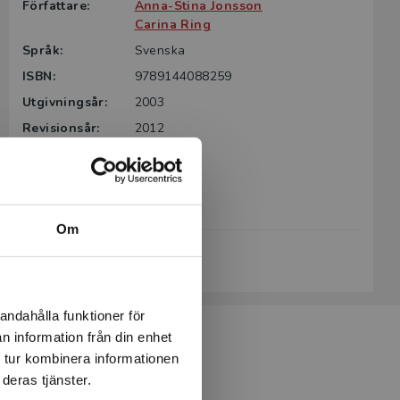
Författare:
Anna-Stina Jonsson
Carina Ring
Språk:
Svenska
ISBN:
9789144088259
Utgivningsår:
2003
Revisionsår:
2012
Artikelnummer:
36567-02
Upplaga:
Andra
Sidantal:
20
Om
Köp- och leveransvillkor
andahålla funktioner för
n information från din enhet
 tur kombinera informationen
deras tjänster.