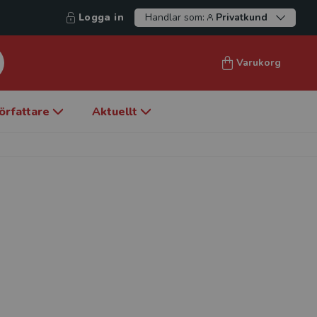
Logga in
Handlar som:
Privatkund
Varukorg
örfattare
Aktuellt