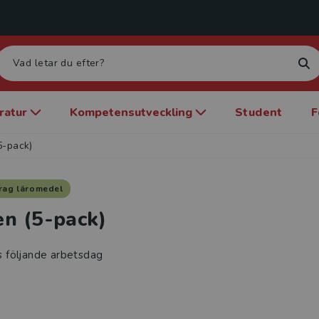
eratur
Kompetensutveckling
Student
F
5-pack)
rag läromedel
n (5-pack)
s följande arbetsdag