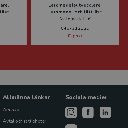
lare
Läromedelsutvecklare
läst
Läromedel och lättläst
Matematik F-6
046-312129
E-post
Allmänna länkar
Sociala medier
Om oss
Avtal och rättigheter