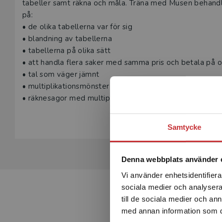
tabeller samt räkna och måla. Träna med Musen behandla
på:
• de olika tabellerna var för sig
• blandning av tabellerna
• tabellerna på olika sätt
• att handla flera saker med samma pris och betala på ol
• tal som väger jämnt
• multiplikationsmönster
• räknesagor med multiplikation.
Samtycke
Denna webbplats använder 
Vi använder enhetsidentifierar
sociala medier och analysera 
till de sociala medier och a
med annan information som du 