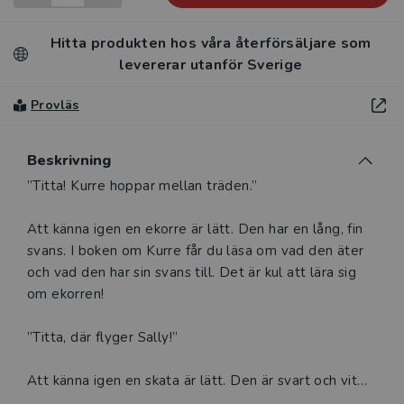
Hitta produkten hos våra återförsäljare som
levererar utanför Sverige
Provläs
Beskrivning
Beskrivning
”Titta! Kurre hoppar mellan träden.”
Att känna igen en ekorre är lätt. Den har en lång, fin
svans. I boken om Kurre får du läsa om vad den äter
och vad den har sin svans till. Det är kul att lära sig
om ekorren!
”Titta, där flyger Sally!”
Att känna igen en skata är lätt. Den är svart och vit
och har en lång stjärt. I boken om Sally får du läsa om