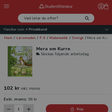
Handlar som:
Privatkund
Hem
/
Läromedel
/
F-3
/
Matematik
/
Övrigt
/
Mera om Kurre
Mera om Kurre
Skickas följande arbetsdag
102 kr
inkl. moms
Exkl. moms:
96 kr
Köp