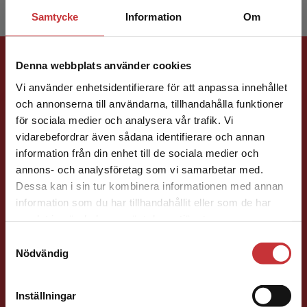
Samtycke
Information
Om
Förlagskontakt
Denna webbplats använder cookies
Vi använder enhetsidentifierare för att anpassa innehållet
och annonserna till användarna, tillhandahålla funktioner
för sociala medier och analysera vår trafik. Vi
Begränsad fraktregion
vidarebefordrar även sådana identifierare och annan
information från din enhet till de sociala medier och
Camilla Bedroth
annons- och analysföretag som vi samarbetar med.
Dessa kan i sin tur kombinera informationen med annan
information som du har tillhandahållit eller som de har
Läromedelsutvecklare
Läromedel och
Det verkar som att du besöker
samlat in när du har använt deras tjänster.
lättläst
studentlitteratur.se via en enhet utanför Sverige.
Matematik F-6
Samtyckesval
Vi erbjuder inte leveranser utanför Sverige. För
Nödvändig
att kunna slutföra ett köp måste
046-31 21 90
leveransadressen vara i Sverige.
Läs mer
E-post
Inställningar