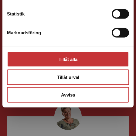
Kontakta kundservice
Statistik
Marknadsföring
Stäng
Marie Delshammar
Läromedelsutvecklare
Läromedel och
Tillåt alla
lättläst
Matematik F-6
Tillåt urval
046-31 22 26
E-post
Avvisa