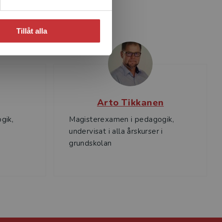
Tillåt alla
Arto Tikkanen
gik,
Magisterexamen i pedagogik,
undervisat i alla årskurser i
grundskolan