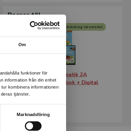
Passar till
Statsbidrag läromedel
Om
andahålla funktioner för
Mera Favorit matematik 2A
n information från din enhet
Elevpaket - Tryckt bok + Digital
 tur kombinera informationen
elevlicens 12 mån
deras tjänster.
Asikainen, Katariina m.fl.
167 kr
inkl. moms
Marknadsföring
Exkl. moms: 158 kr