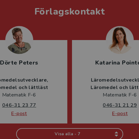
Förlagskontakt
Dörte Peters
Katarina Point
omedelsutvecklare
Läromedelsutveck
omedel och lättläst
Läromedel och lätt
Matematik F-6
Matematik F-6
046-31 23 77
046-31 21 29
E-post
E-post
Visa alla - 7