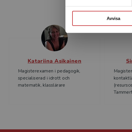
Avvisa
Katariina Asikainen
S
Magisterexamen i pedagogik,
Magiste
specialiserad i idrott och
kontaktl
matematik, klasslärare
(resursc
Tammerf