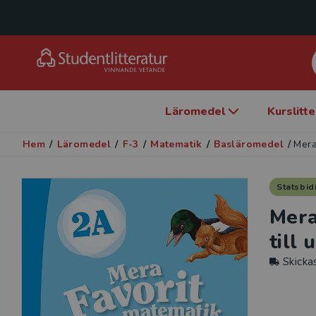
Läromedel
Kurslitt
Hem
/
Läromedel
/
F-3
/
Matematik
/
Basläromedel
/
Mera
Statsbid
Mera
till 
Skicka