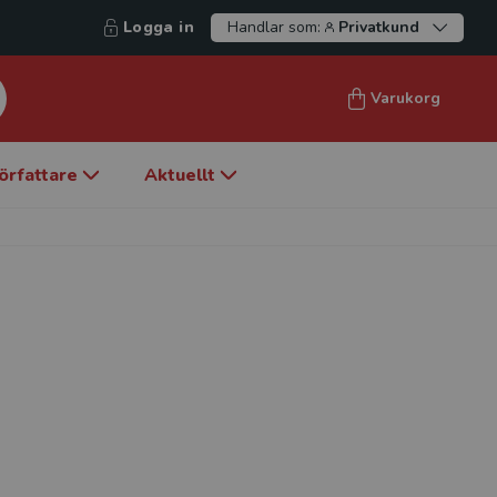
Logga in
Handlar som:
Privatkund
Varukorg
örfattare
Aktuellt