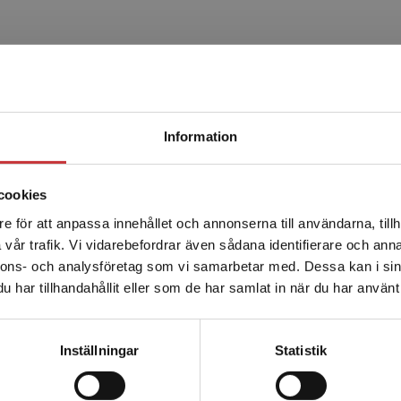
Begränsad fraktregion
Information
cookies
e för att anpassa innehållet och annonserna till användarna, tillh
Det verkar som att du besöker studentlitteratur.se via en
vår trafik. Vi vidarebefordrar även sådana identifierare och anna
enhet utanför Sverige. Vi erbjuder inte leveranser utanför
nnons- och analysföretag som vi samarbetar med. Dessa kan i sin
Sverige. För att kunna slutföra ett köp måste
har tillhandahållit eller som de har samlat in när du har använt 
leveransadressen vara i Sverige.
Läs mer
Kontakta kundservice
Inställningar
Statistik