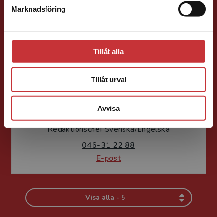
Marknadsföring
Stäng
E-post
Tillåt alla
Tillåt urval
Per Lindsjö
Avvisa
Läromedel och lättläst
Redaktionschef Svenska/Engelska
046-31 22 88
E-post
Visa alla - 5