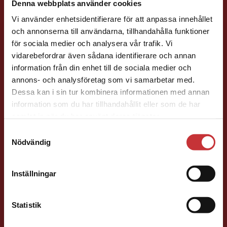
Denna webbplats använder cookies
Läromedelsutvecklare
Läromedel och
Vi använder enhetsidentifierare för att anpassa innehållet
lättläst
och annonserna till användarna, tillhandahålla funktioner
Svenska F-9, Planeringsverktyg
för sociala medier och analysera vår trafik. Vi
Begränsad fraktregion
vidarebefordrar även sådana identifierare och annan
046-31 22 14
information från din enhet till de sociala medier och
E-post
annons- och analysföretag som vi samarbetar med.
Dessa kan i sin tur kombinera informationen med annan
information som du har tillhandahållit eller som de har
Det verkar som att du besöker
samlat in när du har använt deras tjänster.
studentlitteratur.se via en enhet utanför Sverige.
Samtyckesval
Vi erbjuder inte leveranser utanför Sverige. För
Nödvändig
att kunna slutföra ett köp måste
Anna Persson
leveransadressen vara i Sverige.
Läs mer
Inställningar
Läromedelsutvecklare
Läromedel och
Kontakta kundservice
lättläst
Statistik
Svenska F-9
046-31 23 75