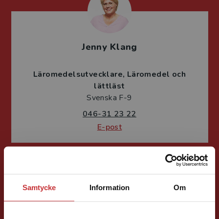
Jenny Klang
Läromedelsutvecklare
Läromedel och
lättläst
Svenska F-9
046-31 23 22
E-post
Samtycke
Information
Om
Jessica Olefeldt