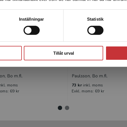
leveransadressen vara i Sverige.
Läs mer
Statsbidrag läromedel
Statsbidra
Kontakta kundservice
Inställningar
Statistik
Stäng
Tillåt urval
 Kemi 3
TEFY Fysik 1
on, Bo m.fl.
Paulsson, Bo m.fl.
inkl. moms
73 kr
inkl. moms
moms: 69 kr
Exkl. moms: 69 kr