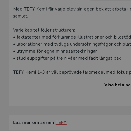
Beskrivning
Med TEFY Kemi får varje elev sin egen bok att arbeta i d
samlat.
Varje kapitel följer strukturen:
• faktatexter med förklarande illustrationer och bildstö
• laborationer med tydliga undersökningsfrågor och plats
• utrymme för egna minnesanteckningar
• studieuppgifter på tre nivåer med facit längst bak
TEFY Kemi 1-3 är väl beprövade läromedel med fokus på
enkelt och tydligt med många förklarande illustrationer o
Visa hela be
anteckna direkt i boken. En genomtänkt struktur där fak
Innehåll Kemi 2:
• Kolföreningar
• Alkoholer – Syror – Estrar
• Vardagens kemi
Läs mer om serien
TEFY
• Några viktiga material