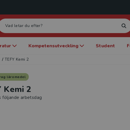
eratur
Kompetensutveckling
Student
F
i
/
TEFY Kemi 2
rag läromedel
 Kemi 2
s följande arbetsdag