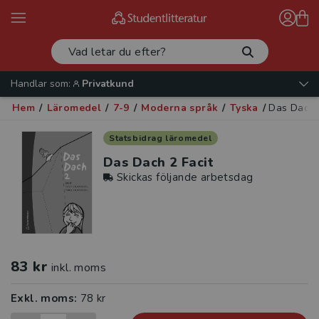
Handlar som:
Privatkund
Hem
/
Läromedel
/
7-9
/
Moderna språk
/
Tyska
/
Das Dach 
Statsbidrag läromedel
Das Dach 2 Facit
Skickas följande arbetsdag
83 kr
inkl. moms
Exkl. moms:
78 kr