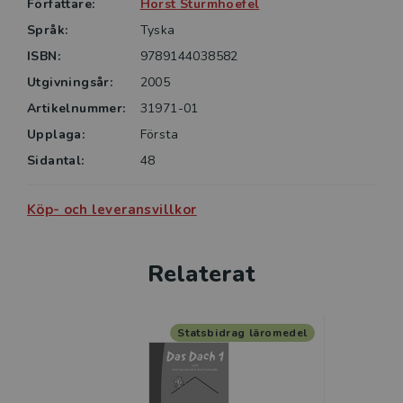
Författare:
Horst Sturmhoefel
Språk:
Tyska
ISBN:
9789144038582
Utgivningsår:
2005
Artikelnummer:
31971-01
Upplaga:
Första
Sidantal:
48
Köp- och leveransvillkor
Relaterat
Statsbidrag läromedel