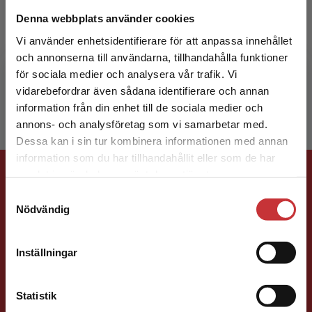
Horst Sturmhoefel
Denna webbplats använder cookies
Horst Sturmhoefel är lärare i tyska och välkänd
Vi använder enhetsidentifierare för att anpassa innehållet
författare till ett antal mycket spridda
och annonserna till användarna, tillhandahålla funktioner
läromedel som Eine Brücke, Meine Welt neu
för sociala medier och analysera vår trafik. Vi
Begränsad fraktregion
och Unsere Welt ...
vidarebefordrar även sådana identifierare och annan
information från din enhet till de sociala medier och
annons- och analysföretag som vi samarbetar med.
Dessa kan i sin tur kombinera informationen med annan
information som du har tillhandahållit eller som de har
Förlagskontakt
Det verkar som att du besöker
samlat in när du har använt deras tjänster.
studentlitteratur.se via en enhet utanför Sverige.
Samtyckesval
Vi erbjuder inte leveranser utanför Sverige. För
Nödvändig
att kunna slutföra ett köp måste
leveransadressen vara i Sverige.
Läs mer
Inställningar
Kontakta kundservice
Per Lindsjö
Statistik