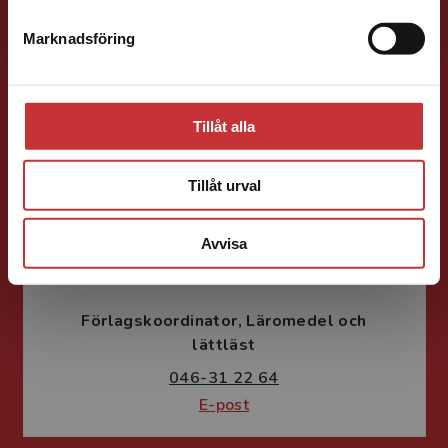
Läromedel och lättläst
Redaktionschef Svenska/Engelska
Marknadsföring
Stäng
046-31 22 88
E-post
Tillåt alla
Tillåt urval
Avvisa
Ylva Strömberg
Förlagskoordinator
Läromedel och
lättläst
046-31 22 64
E-post