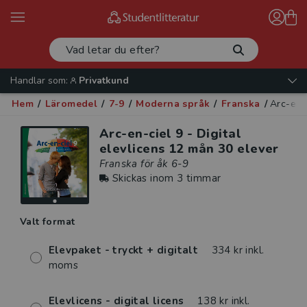
Handlar som:
Privatkund
Hem
/
Läromedel
/
7-9
/
Moderna språk
/
Franska
/
Arc-en-c
Arc-en-ciel 9 - Digital
elevlicens 12 mån 30 elever
Franska för åk 6-9
Skickas inom 3 timmar
Valt format
Elevpaket - tryckt + digitalt
334 kr inkl.
moms
Elevlicens - digital licens
138 kr inkl.