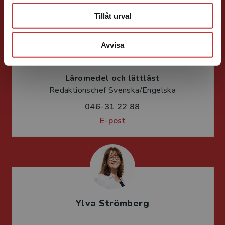
Tillåt urval
Avvisa
Per Lindsjö
Läromedel och lättläst
Redaktionschef Svenska/Engelska
046-31 22 88
E-post
Ylva Strömberg