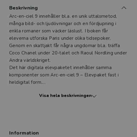
Du som undervisar kan beställa ett kostnadsfritt
Beskrivning
digitalt provexemplar av den här produkten.
Beskrivning
Arc-en-ciel 9 innehåller bl.a. en unik uttalsmetod,
många bild- och ljudövningar och en fördjupning i
Ett digitalt provexemplar ger dig tillgång till det digitala
enkla romaner som väcker läslust. I boken får
läromedlet där den digitala boken ingår under tre
eleverna utforska Paris under olika tidsepoker.
månader. Observera att erbjudandet endast gäller
Genom en skattjakt får några ungdomar bl.a. träffa
relevanta produkter för din undervisning (nivå och ämne)
Coco Chanel under 20-talet och Raoul Nordling under
och dig som är verksam i Sverige.
Du kan naturligtvis alltid
Andra världskriget.
kontakta vår
kundservice
om du önskar ytterligare
Det här digitala elevpaketet innehåller samma
information eller har frågor om produkten.
komponenter som Arc-en-ciel 9 – Elevpaket fast i
Den här produkten kan beställas av lärare i grundskola
heldigital form.
eller dig som arbetar på ett utbildningsföretag
Arc-en-ciel 9 – Digitalt klasspaket säljs som
Visa hela beskrivningen
klasslicens (upp till 30 användare) och är giltig ett år
från aktiveringsdatum.
Logga in
Dialoger och händelser äger rum i vitt skilda
sammanhang: allt från en recension av TV-serien
Information
Merlin till en insändare. Texterna skiftar mellan