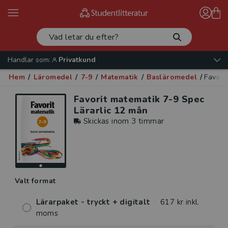
Handlar som:
Privatkund
Hem
/
Läromedel
/
7-9
/
Matematik
/
Basläromedel
/
Favori
Favorit matematik 7-9 Spec
Lärarlic 12 mån
Skickas inom 3 timmar
Valt format
Lärarpaket - tryckt + digitalt
617 kr inkl.
moms