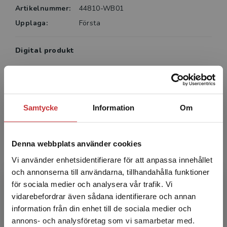
Artikelnummer:
44810-WB01
Upplaga:
Första
Digital produkt
Giltighetstid från aktivering:
12 mån
Köp- och leveransvillkor
Villkor för digitala produkter
Systemkrav
Samtycke
Information
Om
Aktivera digital produkt
Denna webbplats använder cookies
Vi använder enhetsidentifierare för att anpassa innehållet
och annonserna till användarna, tillhandahålla funktioner
Författare
för sociala medier och analysera vår trafik. Vi
Begränsad fraktregion
vidarebefordrar även sådana identifierare och annan
information från din enhet till de sociala medier och
annons- och analysföretag som vi samarbetar med.