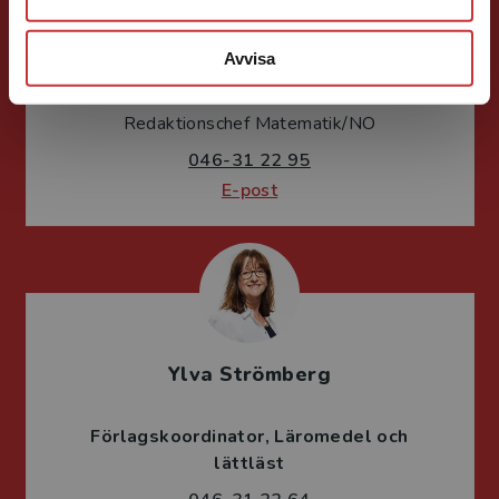
Mimmi Persson
Avvisa
Läromedel och lättläst
Redaktionschef Matematik/NO
046-31 22 95
E-post
Ylva Strömberg
Förlagskoordinator
Läromedel och
lättläst