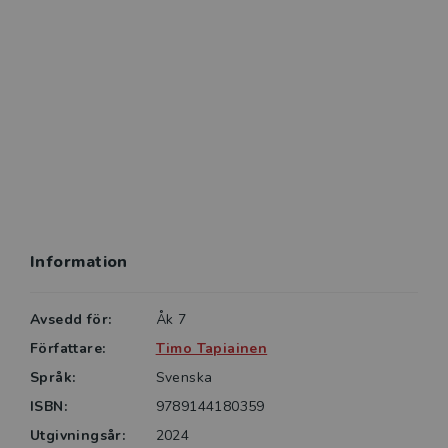
kopieringsunderlag.
Information
Avsedd för:
Åk 7
Författare:
Timo Tapiainen
Språk:
Svenska
ISBN:
9789144180359
Utgivningsår:
2024