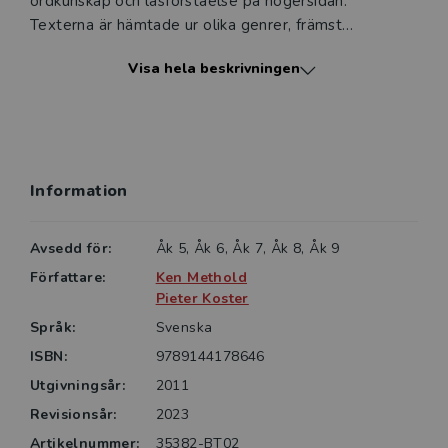
ordkunskap och läsförståelse på högersidan.
Texterna är hämtade ur olika genrer, främst
berättelser och dagböcker. I A- boken finns dessutom
Visa hela beskrivningen
diagram, annons, information, faktatext, e-post och
intervju. I B-boken förekommer recension, karta, e-
post, chat och nyhetsartikel.
Reading Success är inte någon förbrukningsbok –
eleven skriver i ett separat skrivhäfte.
Information
Längst bak i boken finns en ordlista till varje kapitel.
Alla texter inlästa
Avsedd för:
Åk 5, Åk 6, Åk 7, Åk 8, Åk 9
Eleven får tillgång till alla bokens texter inlästa i form
Författare:
Ken Methold
av ljudfiler.
Pieter Koster
Språk:
Svenska
ISBN:
9789144178646
Utgivningsår:
2011
Revisionsår:
2023
Artikelnummer:
35382-BT02