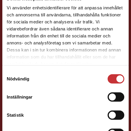
Vi använder enhetsidentifierare för att anpassa innehållet
och annonserna till användarna, tillhandahålla funktioner
för sociala medier och analysera vår trafik. Vi
Begränsad fraktregion
vidarebefordrar även sådana identifierare och annan
information från din enhet till de sociala medier och
Jill McCabe
annons- och analysföretag som vi samarbetar med.
Dessa kan i sin tur kombinera informationen med annan
Läromedelsutvecklare
Läromedel och
information som du har tillhandahållit eller som de har
Det verkar som att du besöker
lättläst
samlat in när du har använt deras tjänster.
studentlitteratur.se via en enhet utanför Sverige.
Engelska F-9
Samtyckesval
Vi erbjuder inte leveranser utanför Sverige. För
Nödvändig
046-31 22 98
att kunna slutföra ett köp måste
leveransadressen vara i Sverige.
Läs mer
E-post
Inställningar
Kontakta kundservice
Statistik