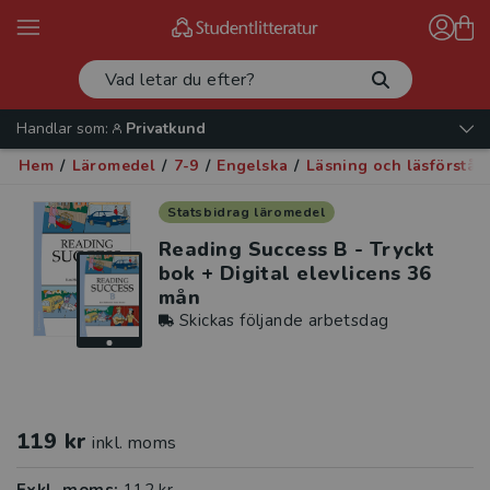
Handlar som:
Privatkund
Hem
/
Läromedel
/
7-9
/
Engelska
/
Läsning och läsförståe
Statsbidrag läromedel
Reading Success B - Tryckt
bok + Digital elevlicens 36
mån
Skickas följande arbetsdag
119 kr
inkl. moms