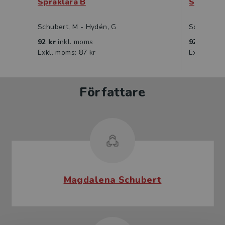
Språklära B
Språklär
Schubert, M - Hydén, G
Schubert, 
92 kr
inkl. moms
92 kr
inkl
Exkl. moms: 87 kr
Exkl. moms
Författare
Magdalena Schubert