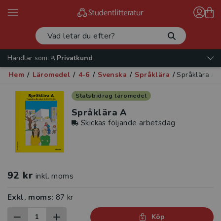
Handlar som:
Privatkund
Hem
/
Läromedel
/
4-6
/
Svenska
/
Språklära
/
Språklära A
Statsbidrag läromedel
Språklära A
Skickas följande arbetsdag
92 kr
inkl. moms
Exkl. moms:
87 kr
Köp