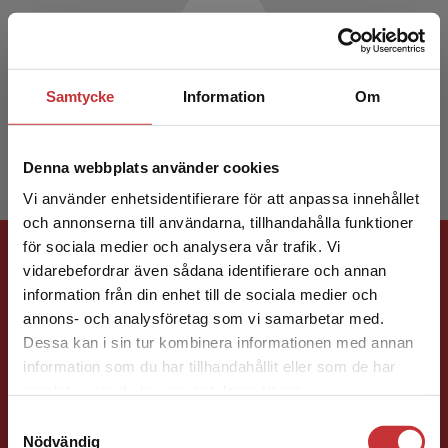
Samtycke
Information
Om
Görel Hydén
Denna webbplats använder cookies
Vi använder enhetsidentifierare för att anpassa innehållet
och annonserna till användarna, tillhandahålla funktioner
Förlagskontakt
för sociala medier och analysera vår trafik. Vi
Begränsad fraktregion
vidarebefordrar även sådana identifierare och annan
information från din enhet till de sociala medier och
annons- och analysföretag som vi samarbetar med.
Dessa kan i sin tur kombinera informationen med annan
information som du har tillhandahållit eller som de har
Det verkar som att du besöker
samlat in när du har använt deras tjänster.
studentlitteratur.se via en enhet utanför Sverige.
Jenny Klang
Samtyckesval
Vi erbjuder inte leveranser utanför Sverige. För
Nödvändig