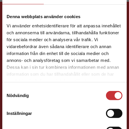
Förlagskontakt
Denna webbplats använder cookies
Vi använder enhetsidentifierare för att anpassa innehållet
och annonserna till användarna, tillhandahålla funktioner
för sociala medier och analysera vår trafik. Vi
Begränsad fraktregion
vidarebefordrar även sådana identifierare och annan
information från din enhet till de sociala medier och
Jenny Klang
annons- och analysföretag som vi samarbetar med.
Dessa kan i sin tur kombinera informationen med annan
Läromedelsutvecklare
Läromedel och
information som du har tillhandahållit eller som de har
Det verkar som att du besöker
lättläst
samlat in när du har använt deras tjänster.
studentlitteratur.se via en enhet utanför Sverige.
Svenska F-9
Samtyckesval
Vi erbjuder inte leveranser utanför Sverige. För
Nödvändig
046-31 23 22
att kunna slutföra ett köp måste
E-post
leveransadressen vara i Sverige.
Läs mer
Inställningar
Kontakta kundservice