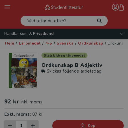
Handlar som:
Privatkund
Hem
/
Läromedel
/
4-6
/
Svenska
/
Ordkunskap
/
Ordkunska
Statsbidrag läromedel
Ordkunskap B Adjektiv
Skickas följande arbetsdag
92 kr
inkl. moms
Exkl. moms:
87 kr
Köp