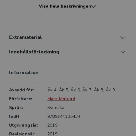
förmåga att skriva omväxlande, intressanta och
Visa hela beskrivningen
levande berättelser. Alternativval och lucktexter
bekantar dem först med orden. Sedan ger kreativa
äventyrsinriktade skrivuppgifter dem möjlighet att
verkligen göra orden till sina egna.
Sist i boken finns en ordlista med förklaringar till de
Extramaterial
ord som eleverna möter i övningarna. Dessa
förklaringar hjälper eleverna att på djupet förstå
Innehållsförteckning
Information
Avsedd för:
Åk 4, Åk 5, Åk 6, Åk 7, Åk 8, Åk 9
Författare:
Mats Molund
Språk:
Svenska
ISBN:
9789144135434
Utgivningsår:
2019
Revisionsår:
2019