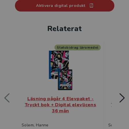
Aktivera digital produkt
Relaterat
Statsbidrag läromedel
Läsning pågår 4 Elevpaket -
Läsnin
Tryckt bok + Digital elevlicens
Tryckt 
36 mån
Solem, Hanne
Solem, Ha