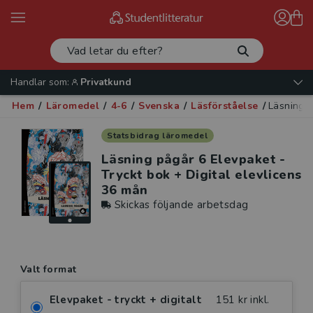
Handlar som:
Privatkund
Hem
/
Läromedel
/
4-6
/
Svenska
/
Läsförståelse
/
Läsning p
Statsbidrag läromedel
Läsning pågår 6 Elevpaket -
Tryckt bok + Digital elevlicens
36 mån
Skickas följande arbetsdag
Valt format
Elevpaket - tryckt + digitalt
151 kr inkl.