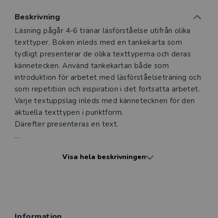
Du som undervisar kan beställa ett kostnadsfritt
Beskrivning
digitalt provexemplar av den här produkten.
Beskrivning
Läsning pågår 4-6 tränar läsförståelse utifrån olika
texttyper. Boken inleds med en tankekarta som
Ett digitalt provexemplar ger dig tillgång till det digitala
tydligt presenterar de olika texttyperna och deras
läromedlet där den digitala boken ingår under tre
kännetecken. Använd tankekartan både som
månader. Observera att erbjudandet endast gäller
introduktion för arbetet med läsförståelseträning och
relevanta produkter för din undervisning (nivå och ämne)
som repetition och inspiration i det fortsatta arbetet.
och dig som är verksam i Sverige.
Du kan naturligtvis alltid
Varje textuppslag inleds med kännetecknen för den
kontakta vår
kundservice
om du önskar ytterligare
aktuella texttypen i punktform.
information eller har frågor om produkten.
Därefter presenteras en text.
Den här produkten kan beställas av lärare i grundskola
eller dig som arbetar på ett utbildningsföretag
På högersidan bearbetas textens innehåll i form av
Visa hela beskrivningen
uppgifter på tre nivåer:
• sök information i texten
Logga in
• förstå texten
• reflektera över texten.
Information
Digitalt läromedel