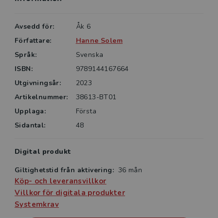
I det medföljande digitala läromedlet finns samtliga
texter inlästa med textföljning. Det finns också
Avsedd för:
Åk 6
interaktiva uppgifter med direkt återkoppling. Facit
Författare:
Hanne Solem
till bokens uppgifter ingår också i det digitala
Språk:
Svenska
läromedlet.
ISBN:
9789144167664
Utgivningsår:
2023
Artikelnummer:
38613-BT01
Upplaga:
Första
Sidantal:
48
Digital produkt
Giltighetstid från aktivering:
36 mån
Köp- och leveransvillkor
Villkor för digitala produkter
Systemkrav