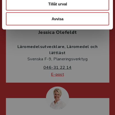
Tillåt urval
Avvisa
Jessica Olefeldt
Läromedelsutvecklare
Läromedel och
lättläst
Svenska F-9, Planeringsverktyg
046-31 22 14
E-post