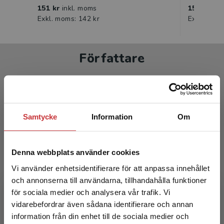
151 kr
inkl. moms
151 kr
ink
Exkl. moms: 142 kr
Exkl. moms
Författare
Samtycke
Information
Om
Hanne Solem
Denna webbplats använder cookies
Vi använder enhetsidentifierare för att anpassa innehållet
Hanne Solem är en erfaren lärare med
och annonserna till användarna, tillhandahålla funktioner
utbildning i språk- och läsvägledare från
för sociala medier och analysera vår trafik. Vi
universitetet. Hon har en bred kompetens inom
Begränsad fraktregion
vidarebefordrar även sådana identifierare och annan
matematik och arbetar ...
information från din enhet till de sociala medier och