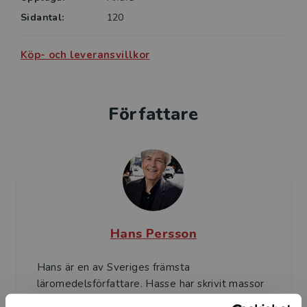
Sidantal:
120
Köp- och leveransvillkor
Författare
Hans Persson
Hans är en av Sveriges främsta
läromedelsförfattare. Hasse har skrivit massor
av läromedel och är en inspiratör både för