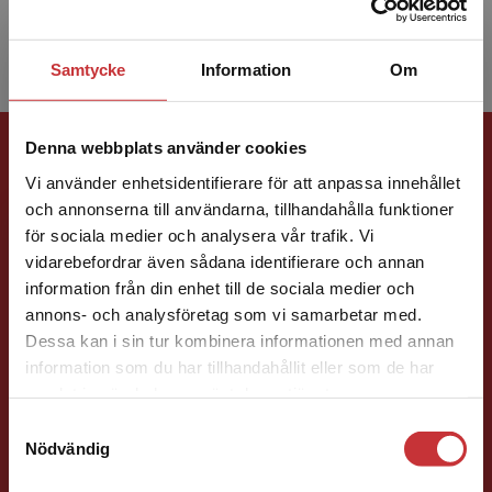
elever och lärare. Han har...
Samtycke
Information
Om
Förlagskontakt
Denna webbplats använder cookies
Vi använder enhetsidentifierare för att anpassa innehållet
och annonserna till användarna, tillhandahålla funktioner
för sociala medier och analysera vår trafik. Vi
Begränsad fraktregion
vidarebefordrar även sådana identifierare och annan
information från din enhet till de sociala medier och
annons- och analysföretag som vi samarbetar med.
Marie Hannerstig
Dessa kan i sin tur kombinera informationen med annan
information som du har tillhandahållit eller som de har
Det verkar som att du besöker
Läromedelsutvecklare
Läromedel och
samlat in när du har använt deras tjänster.
studentlitteratur.se via en enhet utanför Sverige.
lättläst
Samtyckesval
Vi erbjuder inte leveranser utanför Sverige. För
NO F-9
Nödvändig
att kunna slutföra ett köp måste
046-31 23 74
leveransadressen vara i Sverige.
Läs mer