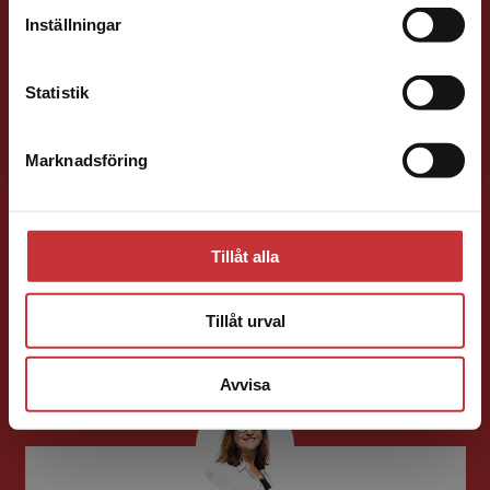
E-post
Inställningar
Kontakta kundservice
Statistik
Marknadsföring
Stäng
Mimmi Persson
Läromedel och lättläst
Tillåt alla
Redaktionschef Matematik/NO
046-31 22 95
Tillåt urval
E-post
Avvisa