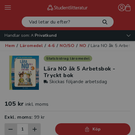
Handlar som:
Privatkund
Hem
/
Läromedel
/
4-6
/
NO/SO
/
NO
/
Lära NO åk 5 Arbetsb
Statsbidrag läromedel
Lära NO åk 5 Arbetsbok -
Tryckt bok
Skickas följande arbetsdag
105 kr
inkl. moms
Exkl. moms:
99 kr
Köp