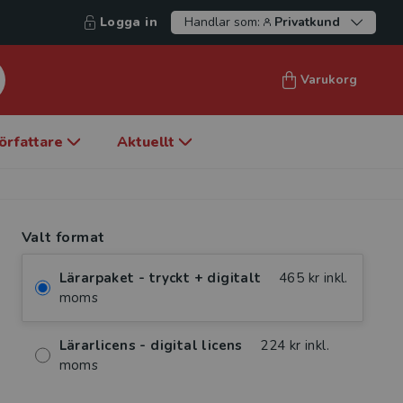
Logga in
Handlar som:
Privatkund
Varukorg
örfattare
Aktuellt
Valt format
Lärarpaket - tryckt + digitalt
465 kr inkl.
moms
Lärarlicens - digital licens
224 kr inkl.
moms