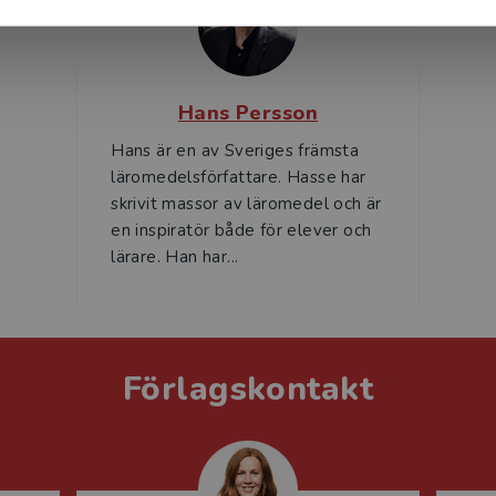
Hans Persson
Hans är en av Sveriges främsta
läromedelsförfattare. Hasse har
skrivit massor av läromedel och är
en inspiratör både för elever och
lärare. Han har...
Förlagskontakt