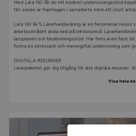
Beskrivning
Med Lära NO får du ett konkret undervisningsstöd koppl
NO-serien är framtagen i samarbete med ett stort antal
Lära NO åk 5 Lärarhandledning är en fenomenal resurs so
arbetsområdet ända ned på lektionsnivå. Lärarhandledning
läroplanen och bedömningsstöd. Här finns även facit till
forma en intressant och meningsfull undervisning som gö
DIGITALA RESURSER
Lärarpaketet ger dig tillgång till alla digitala resurser, t
• Prov (nedladdningsbara och redigerbara)
Visa hela be
• Facit
• Filmer
• Ord och begrepp
• Startbilder
• Utrustningslista
• Lärarhandledningen som e-bok.