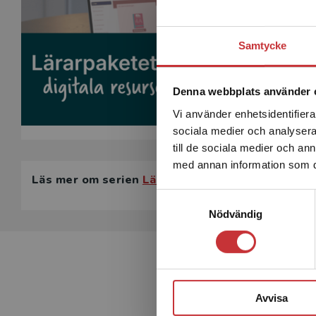
Samtycke
Denna webbplats använder 
Vi använder enhetsidentifierar
sociala medier och analysera 
till de sociala medier och a
med annan information som du 
Läs mer om serien
Lära NO
Samtyckesval
Nödvändig
Avvisa