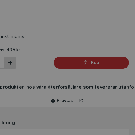
inkl. moms
439 kr
ms:
Köp
 produkten hos våra återförsäljare som levererar utanfö
Provläs
ckning