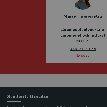
Marie Hannerstig
Läromedelsutvecklare
Läromedel och lättläst
NO F-9
046-31 23 74
E-post
;
Studentlitteratur