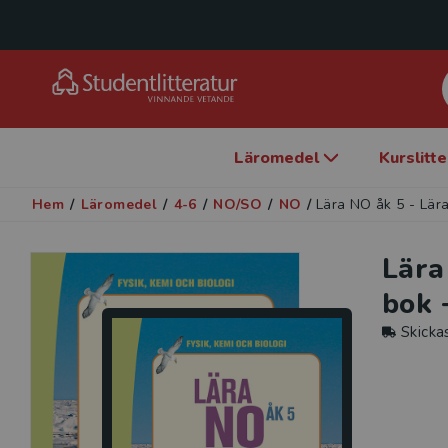
Läromedel
Kurslitt
Hem
/
Läromedel
/
4-6
/
NO/SO
/
NO
/
Lära NO åk 5 - Lära
Lära
bok 
Skicka