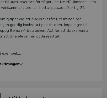
at till kunskaper och förmågor i de tre NO-ämnena. Lära
 verksamma lärare och helt anpassad efter Lgr22.
m hjälper dig att planera läsåret, terminen och
en ger dig konkreta tips och idéer, kopplingar till
 uppgifterna i Arbetsboken. Allt för att du ska kunna
r att dina elever når goda resultat.
ill exempel:
skrivningen
Vill du veta mer om