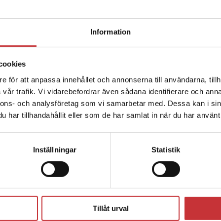
lärarpaketets digitala
resurser?
Begränsad fraktregion
Information
Kontakta oss så visar vi lärarpaketets digitala
resurser.
cookies
Kontakta en läromedelssäljare
e för att anpassa innehållet och annonserna till användarna, tillh
Det verkar som att du besöker studentlitteratur.se via en
vår trafik. Vi vidarebefordrar även sådana identifierare och anna
enhet utanför Sverige. Vi erbjuder inte leveranser utanför
nnons- och analysföretag som vi samarbetar med. Dessa kan i sin
Sverige. För att kunna slutföra ett köp måste
har tillhandahållit eller som de har samlat in när du har använt 
leveransadressen vara i Sverige.
Läs mer
Kontakta kundservice
Inställningar
Statistik
Författare
Stäng
Tillåt urval