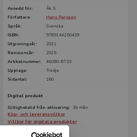
Avsedd för:
Åk 5
Författare:
Hans Persson
Språk:
Svenska
ISBN:
9789144200439
Utgivningsår:
2021
Revisionsår:
2025
Artikelnummer:
46080-BT03
Upplaga:
Tredje
Sidantal:
160
Digital produkt
Giltighetstid från aktivering:
36 mån
Köp- och leveransvillkor
Villkor för digitala produkter
Systemkrav