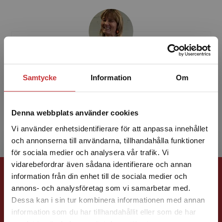
Päivi Vehmas
Samtycke
Information
Om
Magisterexamen i pedagogik, speciallärare,
dramapedagog, neuropsykiatrisk coach
Denna webbplats använder cookies
Vi använder enhetsidentifierare för att anpassa innehållet
och annonserna till användarna, tillhandahålla funktioner
för sociala medier och analysera vår trafik. Vi
Begränsad fraktregion
vidarebefordrar även sådana identifierare och annan
Förlagskontakt
information från din enhet till de sociala medier och
annons- och analysföretag som vi samarbetar med.
Dessa kan i sin tur kombinera informationen med annan
information som du har tillhandahållit eller som de har
Det verkar som att du besöker