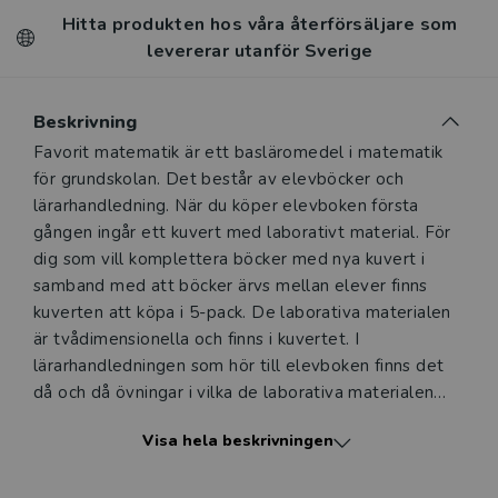
Hitta produkten hos våra återförsäljare som
levererar utanför Sverige
Beskrivning
Beskrivning
Favorit matematik är ett basläromedel i matematik
för grundskolan. Det består av elevböcker och
lärarhandledning. När du köper elevboken första
gången ingår ett kuvert med laborativt material. För
dig som vill komplettera böcker med nya kuvert i
samband med att böcker ärvs mellan elever finns
kuverten att köpa i 5-pack. De laborativa materialen
är tvådimensionella och finns i kuvertet. I
lärarhandledningen som hör till elevboken finns det
då och då övningar i vilka de laborativa materialen
används. Varje kuvert i Favorit matematik 4B
Visa hela beskrivningen
Laborativt material 5-pack innehåller: