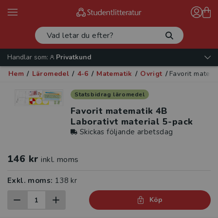
Handlar som:
Privatkund
Hem
/
Läromedel
/
4-6
/
Matematik
/
Övrigt
/
Favorit matema
Statsbidrag läromedel
Favorit matematik 4B
Laborativt material 5-pack
Skickas följande arbetsdag
146 kr
inkl. moms
Exkl. moms:
138 kr
Köp