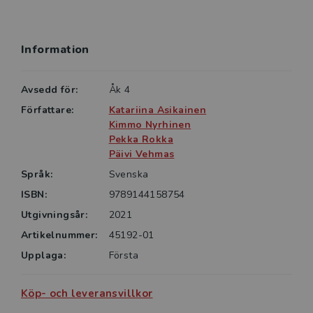
• Koordinatsystem (x-axeln och y-axeln graderade
från -4 till 4
• Cirklar med bråkdelar (fjärdedelar)
Information
• Euro (10, 5, 2, 1 euro och 10, 20, 50, 5, 2, 1 cent)
• Omvandlingslarv (används för enhetsomvandling i
längd, massa och volym)
Avsedd för:
Åk 4
• Talkorten 1-9
Författare:
Katariina Asikainen
• En meterlinjal (graderad i decimeter, centimeter och
Kimmo Nyrhinen
millimeter)
Pekka Rokka
Päivi Vehmas
Språk:
Svenska
ISBN:
9789144158754
Utgivningsår:
2021
Artikelnummer:
45192-01
Upplaga:
Första
Köp- och leveransvillkor