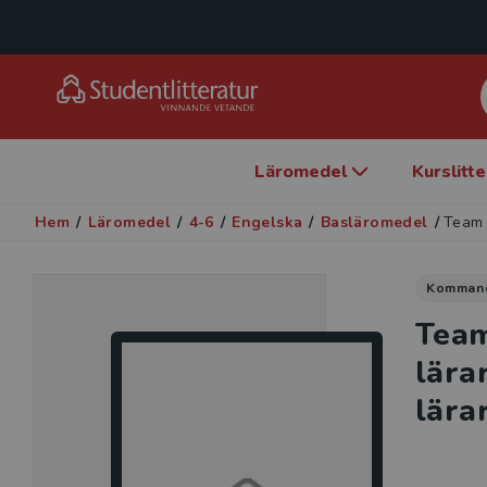
Läromedel
Kurslitt
Hem
/
Läromedel
/
4-6
/
Engelska
/
Basläromedel
/
Team 
Komman
Team
lära
lära