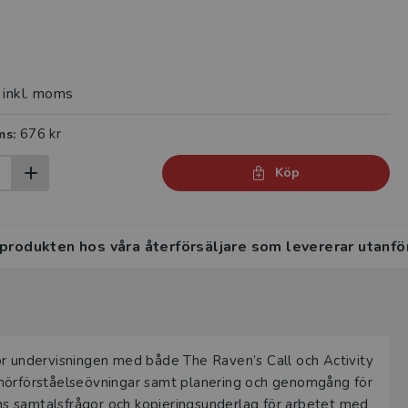
inkl. moms
676 kr
ms:
Köp
 produkten hos våra återförsäljare som levererar utanfö
ör undervisningen med både The Raven’s Call och Activity
ch hörförståelseövningar samt planering och genomgång för
inns samtalsfrågor och kopieringsunderlag för arbetet med