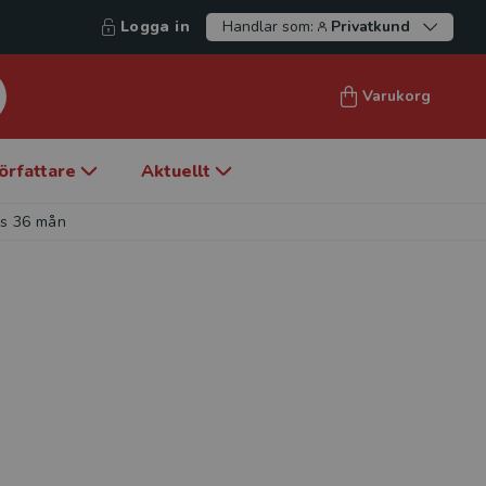
Logga in
Handlar som:
Privatkund
Varukorg
örfattare
Aktuellt
ns 36 mån