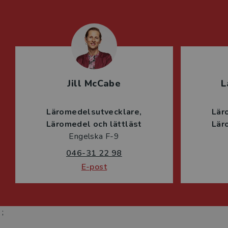
Jill McCabe
L
Läromedelsutvecklare
Lär
Läromedel och lättläst
Lär
Engelska F-9
046-31 22 98
E-post
;