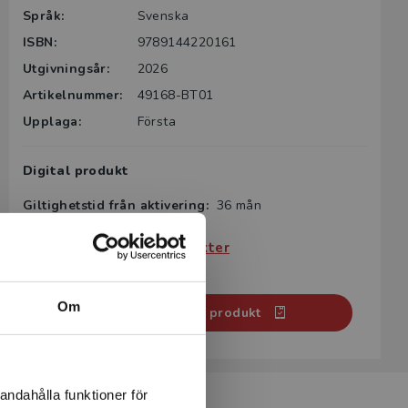
Språk:
Svenska
ISBN:
9789144220161
Utgivningsår:
2026
Artikelnummer:
49168-BT01
Upplaga:
Första
Digital produkt
Giltighetstid från aktivering:
36 mån
Köp- och leveransvillkor
Villkor för digitala produkter
Systemkrav
Om
Aktivera digital produkt
andahålla funktioner för