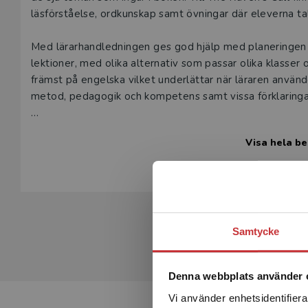
läsförståelse, ordkunskap samt övningar där eleverna tal
Med lärarhandledningen ges god hjälp med planeringen 
lektioner, med olika alternativ som passar olika klasser 
främst på engelska vilket underlättar när läraren använ
metod, pedagogik och kompetens samt vissa förklaring
Till Activity Book finns test som kan användas på höst- 
Visa hela be
hela klassen eller enstaka elever via Klassrummet. Uppd
att du guidar och styr arbetet i skolan eller hemma. Du 
öppna frågor där eleven spelar in sina svar. På så vis k
kommentar eller inspelning.
Tryckt lärarhandledning
Samtycke
• Om läromedlet, metodavsnitt mm.
• Kapitelgenomgång och planering för The Raven’s Call
Denna webbplats använder 
Digitala resurser
Vi använder enhetsidentifierar