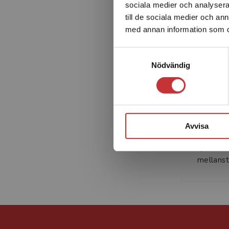
För arbetet med The Raven’s Call finns:
sociala medier och analysera 
• Handouts – kopieringsunderlag för vidare arbete efter
till de sociala medier och a
• Slideshows – förberedda genomgångar med realia och i
med annan information som du 
• Tillgång till elevens digitala läromedel
Samtyckesval
För arbetet med Activity Book finns:
Nödvändig
• Handouts – kopieringsunderlag så som ordlistor, extra
arbetet
• Slideshows – förberedda genomgångar med realia om d
Peter Gr
• Answer Key – facitfil till Activity Book för att visa på st
svenska
och hörförståelseövningar i Activity Book
Avvisa
och har v
• Tests – enklare prov som bygger på bokens innehåll oc
speciall
mellansta
En digital version av den tryckta lärarhandledningen ingå