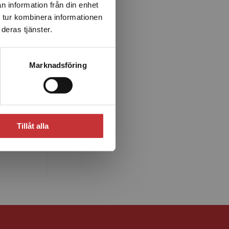
n information från din enhet
 tur kombinera informationen
deras tjänster.
Marknadsföring
on
gagerad
t av
Tillåt alla
rige och
ad