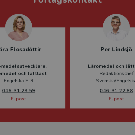
ára Flosadóttir
Per Lindsjö
omedelsutvecklare
Läromedel och lätt
omedel och lättläst
Redaktionschef
Engelska F-9
Svenska/Engelsk
046-31 23 59
046-31 22 88
E-post
E-post