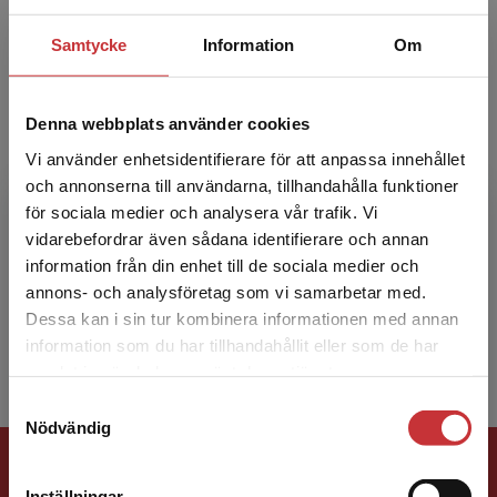
Samtycke
Information
Om
Denna webbplats använder cookies
Vi använder enhetsidentifierare för att anpassa innehållet
Lars Holmberg
och annonserna till användarna, tillhandahålla funktioner
för sociala medier och analysera vår trafik. Vi
Begränsad fraktregion
Lars Holmberg är doktorand på Malmö
vidarebefordrar även sådana identifierare och annan
universitet och forskar inom maskinlärande och
information från din enhet till de sociala medier och
artificiell intelligens. Han har över 15 års
annons- och analysföretag som vi samarbetar med.
erfarenhet av att u...
Dessa kan i sin tur kombinera informationen med annan
information som du har tillhandahållit eller som de har
Det verkar som att du besöker
samlat in när du har använt deras tjänster.
studentlitteratur.se via en enhet utanför Sverige.
Samtyckesval
Vi erbjuder inte leveranser utanför Sverige. För
Nödvändig
att kunna slutföra ett köp måste
Förlagskontakt
leveransadressen vara i Sverige.
Läs mer
Inställningar