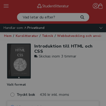
Handlar som:
Privatkund
Hem
/
Kurslitteratur
/
Teknik
/
Webbutveckling och använd
Introduktion till HTML och
CSS
Skickas inom 3 timmar
Valt format
Tryckt bok
436 kr inkl. moms