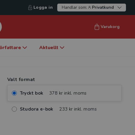
Logga in
Handlar som:
Privatkund
Varukorg
örfattare
Aktuellt
Valt format
Tryckt bok
378 kr inkl. moms
Studora e-bok
233 kr inkl. moms