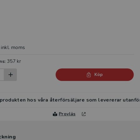
inkl. moms
357 kr
ms:
Köp
 produkten hos våra återförsäljare som levererar utanfö
Provläs
ckning