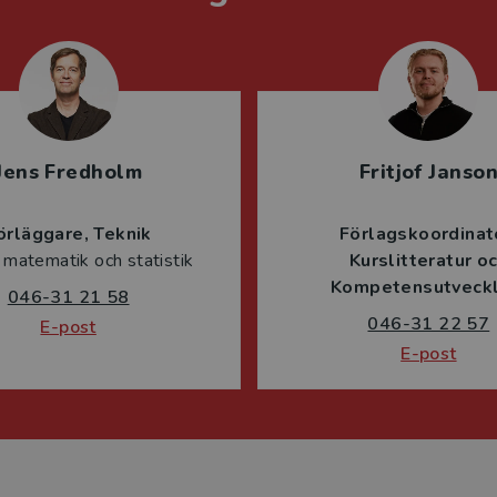
Jens Fredholm
Fritjof Janso
örläggare
Teknik
Förlagskoordinat
 matematik och statistik
Kurslitteratur o
Kompetensutveckl
046-31 21 58
046-31 22 57
E-post
E-post