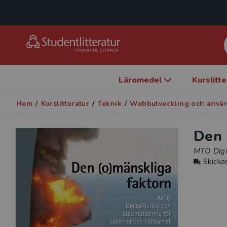
Läromedel
Kurslitt
Hem
/
Kurslitteratur
/
Teknik
/
Webbutveckling och anvä
Den 
MTO Digit
Skicka