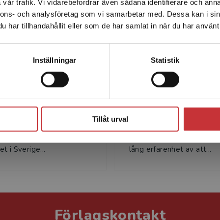
vår trafik. Vi vidarebefordrar även sådana identifierare och anna
enhet utanför Sverige. Vi erbjuder inte leveranser utanför
nnons- och analysföretag som vi samarbetar med. Dessa kan i sin
Sverige. För att kunna slutföra ett köp måste
har tillhandahållit eller som de har samlat in när du har använt 
leveransadressen vara i Sverige.
Läs mer
Kontakta kundservice
Inställningar
Statistik
Lena Kecklund
Bengt Sandbl
klund är filosofie doktor i
Bengt Sandblad är teknol
Stäng
i samt grundare och vd
doktor och professor emer
Tillåt urval
Säkerhet AB. Lena har
människa–datorinteraktion
erat och utvecklat MTO-
Uppsala universitet. Beng
t i Sverige...
lång erfarenhet av att...
Förlagskontakt