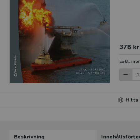
378 kr
Exkl. mo
Hitta
Beskrivning
Innehållsförte