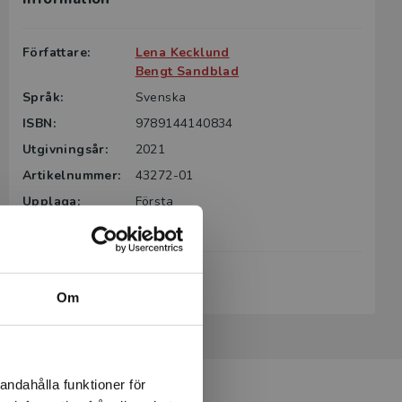
Författare:
Lena Kecklund
Bengt Sandblad
Språk:
Svenska
ISBN:
9789144140834
Utgivningsår:
2021
Artikelnummer:
43272-01
Upplaga:
Första
Sidantal:
400
Köp- och leveransvillkor
Om
andahålla funktioner för