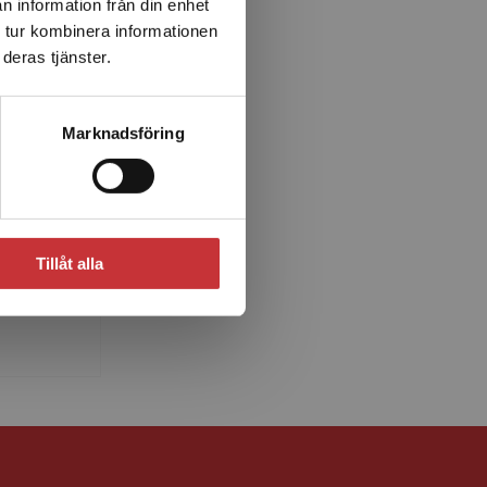
n information från din enhet
 tur kombinera informationen
deras tjänster.
Marknadsföring
ad
ogie
itus i
Tillåt alla
 vid
t har en