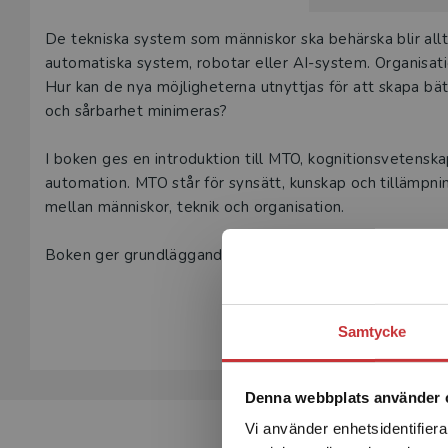
Beskrivning
De tekniska system som människor ska behärska blir all
automatiska system, robotar eller AI-system. Organisat
Hur kan de nya möjligheterna utnyttjas för att skapa bät
och sårbarhet minimeras?
I boken ges en introduktion till MTO, kognitionsvetenska
automation. MTO står för synsätt, kunskap och tillämpn
mellan människor, teknik och organisation.
Boken ger grundläggande kunskaper om förändringsarbet
händelseutredningar, automation, utformning av styrsys
Visa hela be
säkerhetskulturer. Ett flertal exempel från verkliga hän
Samtycke
Den omänskliga faktorn är skriven för dem som ansvarar f
också lämplig som kurslitteratur i utbildningar om verksa
Denna webbplats använder 
och digital arbetsmiljö.
Vi använder enhetsidentifierar