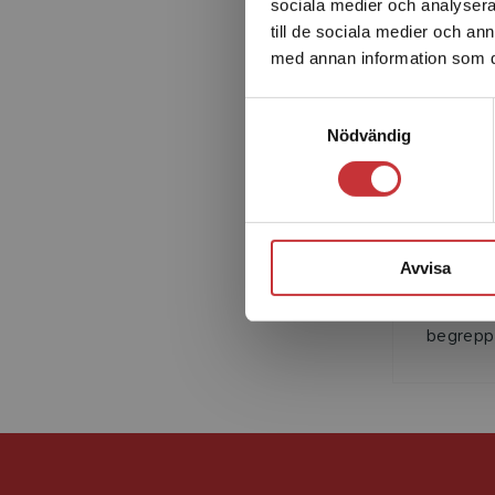
sociala medier och analysera 
till de sociala medier och a
med annan information som du 
Samtyckesval
Nödvändig
Lena Kec
psykolog
Avvisa
för MTO 
introduc
begreppe