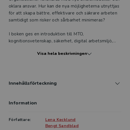
oklara ansvar. Hur kan de nya möjligheterna utnyttjas
för att skapa bättre, effektivare och säkrare arbeten
samtidigt som risker och sårbarhet minimeras?
I boken ges en introduktion till MTO,
kognitionsvetenskap, säkerhet, digital arbetsmiljö,
systemteknik och automation. MTO står för synsätt,
Visa hela beskrivningen
kunskap och tillämpning av metoder för analys och
utformning av samspelet mellan människor, teknik och
organisation.
Boken ger grundläggande kunskaper om
Innehållsförteckning
förändringsarbete, verksamhetsutveckling,
riskanalyser, händelseutredningar, automation,
Information
utformning av styrsystem och operatörsgränssnitt
samt analys av säkerhetskulturer. Ett flertal exempel
från verkliga händelser presenteras.
Författare:
Lena Kecklund
Bengt Sandblad