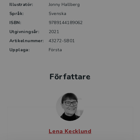
Den (o)mänskliga faktorn är skriven för dem som
Illustratör:
Jonny Hallberg
ansvarar för eller blir berörda av den digitala
Språk:
Svenska
utvecklingen och är också lämplig som kurslitteratur i
ISBN:
9789144189062
utbildningar om verksamhetsutveckling, digitalisering,
automation, AI, säkerhet och digital arbetsmiljö.
Utgivningsår:
2021
Artikelnummer:
43272-SB01
Upplaga:
Första
Författare
Lena Kecklund