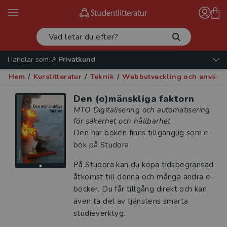
Handlar som:
Privatkund
Hem
/
Kurslitteratur
/
Teknik
/
Webbutveckling och använd
Den (o)mänskliga faktorn
MTO Digitalisering och automatisering
för säkerhet och hållbarhet
Den här boken finns tillgänglig som e-
bok på Studora.
På Studora kan du köpa tidsbegränsad
åtkomst till denna och många andra e-
böcker. Du får tillgång direkt och kan
även ta del av tjänstens smarta
studieverktyg.