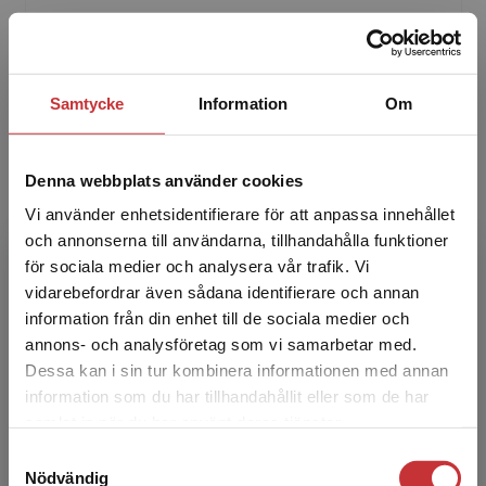
Lena Kecklund är filosofie doktor i psykologi
samt grundare och vd för MTO Säkerhet AB.
Lena har introducerat och utvecklat MTO-
begreppet i Sverige...
Samtycke
Information
Om
Denna webbplats använder cookies
Vi använder enhetsidentifierare för att anpassa innehållet
och annonserna till användarna, tillhandahålla funktioner
för sociala medier och analysera vår trafik. Vi
Begränsad fraktregion
vidarebefordrar även sådana identifierare och annan
Bengt Sandblad
information från din enhet till de sociala medier och
annons- och analysföretag som vi samarbetar med.
Bengt Sandblad är teknologie doktor och
Dessa kan i sin tur kombinera informationen med annan
professor emeritus i människa–datorinteraktion
information som du har tillhandahållit eller som de har
vid Uppsala universitet. Bengt har en lång
Det verkar som att du besöker
samlat in när du har använt deras tjänster.
erfarenhet av att...
studentlitteratur.se via en enhet utanför Sverige.
Samtyckesval
Vi erbjuder inte leveranser utanför Sverige. För
Nödvändig