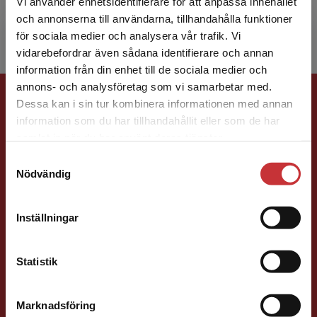
Vi använder enhetsidentifierare för att anpassa innehållet
Han har...
och annonserna till användarna, tillhandahålla funktioner
för sociala medier och analysera vår trafik. Vi
Begränsad fraktregion
vidarebefordrar även sådana identifierare och annan
information från din enhet till de sociala medier och
annons- och analysföretag som vi samarbetar med.
Förlagskontakt
Dessa kan i sin tur kombinera informationen med annan
information som du har tillhandahållit eller som de har
Det verkar som att du besöker
samlat in när du har använt deras tjänster.
studentlitteratur.se via en enhet utanför Sverige.
Samtyckesval
Vi erbjuder inte leveranser utanför Sverige. För
Nödvändig
att kunna slutföra ett köp måste
leveransadressen vara i Sverige.
Läs mer
Jens Fredholm
Inställningar
Kontakta kundservice
Förläggare
Teknik
Statistik
Teknik, matematik och statistik
046-31 21 58
Marknadsföring
Stäng
E-post