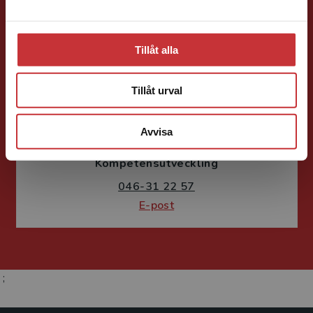
Tillåt alla
Tillåt urval
Fritjof Janson
Avvisa
Förlagskoordinator
Kurslitteratur och
Kompetensutveckling
046-31 22 57
E-post
;