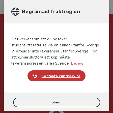
Begränsad fraktregion
Förlagskontakt
Det verkar som att du besöker
studentlitteratur.se via en enhet utanför Sverige.
Vi erbjuder inte leveranser utanför Sverige. För
att kunna slutföra ett köp måste
Jens Fredholm
leveransadressen vara i Sverige.
Läs mer
Kontakta kundservice
Förläggare
Teknik
Teknik, matematik och statistik
046-31 21 58
E-post
Stäng