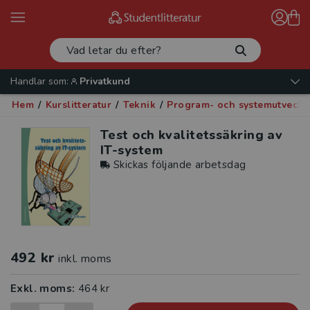
Handlar som:
Privatkund
Hem
/
Kurslitteratur
/
Teknik
/
Program- och systemutveckl
Test och kvalitetssäkring av
IT-system
Skickas följande arbetsdag
492 kr
inkl. moms
Exkl. moms:
464 kr