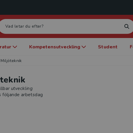
eratur
Kompetensutveckling
Student
F
Miljöteknik
öteknik
llbar utveckling
s följande arbetsdag