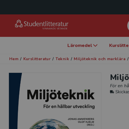
Läromedel
Kurslitt
Hem
/
Kurslitteratur
/
Teknik
/
Miljöteknik och marklära
/
Milj
För en hå
Skicka