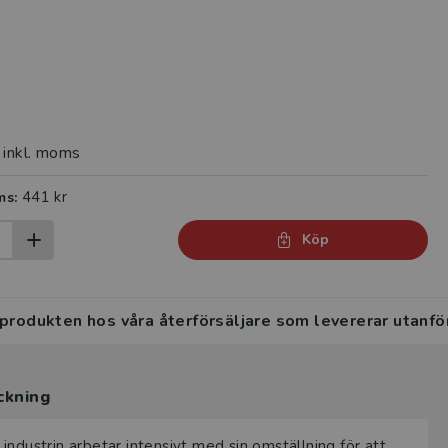
inkl. moms
441 kr
ms:
Köp
 produkten hos våra återförsäljare som levererar utanfö
ckning
ndustrin arbetar intensivt med sin omställning för att