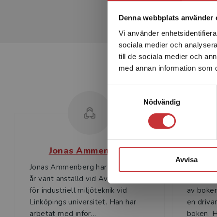
Denna webbplats använder 
Vi använder enhetsidentifierar
sociala medier och analysera 
till de sociala medier och a
med annan information som du 
Samtyckesval
Nödvändig
Jonas Ammenberg
Avvisa
Jonas Ammenberg har sedan flera
Olof Hje
år varit anställd vid Avdelningen
Linköpin
för industriell miljöteknik vid
av boken
Linköpings universitet. Han har
en driva
arbetat med inför...
boken. Ha