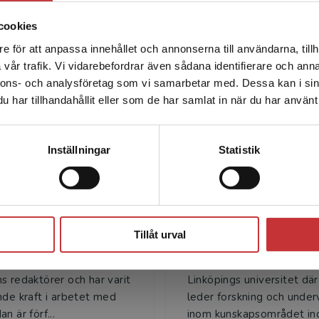
cookies
e för att anpassa innehållet och annonserna till användarna, tillh
Det verkar som att du besöker studentlitteratur.se via en
vår trafik. Vi vidarebefordrar även sådana identifierare och anna
enhet utanför Sverige. Vi erbjuder inte leveranser utanför
nnons- och analysföretag som vi samarbetar med. Dessa kan i sin
Sverige. För att kunna slutföra ett köp måste
Författare
har tillhandahållit eller som de har samlat in när du har använt 
leveransadressen vara i Sverige.
Läs mer
Kontakta kundservice
Inställningar
Statistik
Stäng
Olof Hjelm
Mats Eklund
Tillåt urval
lm är professor vid
Mats Eklund är professor 
gs universitet. Har är en
industriell miljöteknik vid
s redaktörer och har varit
Linköpings universitet där
nde kraft i arbetet med
leder forskning och under
n är förf...
inom kunskapsområdet indu