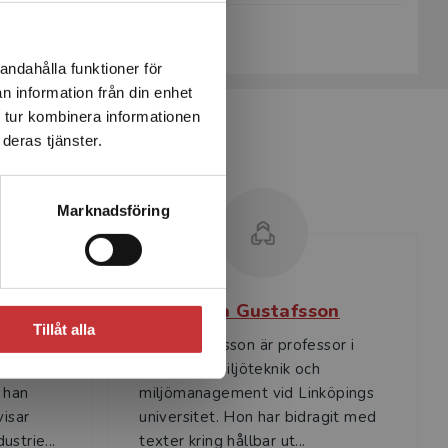
Köp- och leveransvillkor
andahålla funktioner för
n information från din enhet
 tur kombinera informationen
deras tjänster.
Marknadsföring
Sara Gustafsson
Tillåt alla
i
Sara Gustafsson är professor i
industriell miljöteknik och
 han
miljömanagement vid Linköpings
visar
universitet. Hon har bidragit med
strie...
texter kring hållbar ut...