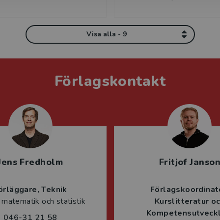
Visa alla - 9
Förlagskontakt
Jens Fredholm
Fritjof Janso
örläggare
Teknik
Förlagskoordinat
 matematik och statistik
Kurslitteratur o
Kompetensutveckl
046-31 21 58