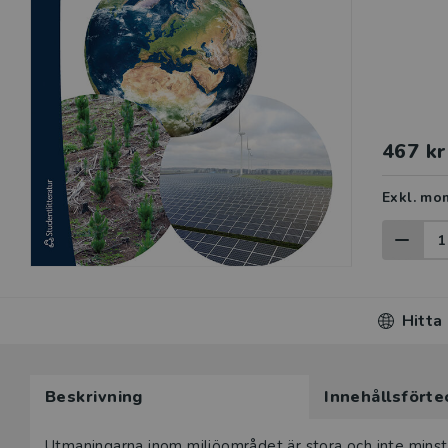
467 kr
Exkl. mo
Hitta
Beskrivning
Innehållsförte
Utmaningarna inom miljöområdet är stora och inte minst i