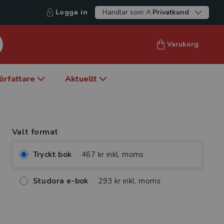
Logga in
Handlar som:
Privatkund
Varukorg
örfattare
Aktuellt
Valt format
Tryckt bok
467 kr inkl. moms
Studora e-bok
293 kr inkl. moms