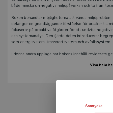
Beskrivning
både minska sin negativa miljöpåverkan och ta fram lösning
Boken behandlar möjligheterna att vända miljöproblem t
delar ger en grundläggande förståelse för orsaker till m
fokuserar på proaktiva åtgärder för att undvika negativ 
och systemanalys. Den fjärde delen introducerar begrep
som energisystem, transportsystem och avfallssystem.
I denna andra upplaga har bokens innehåll reviderats g
energisystemet och transportsystemet har omarbetats v
Visa hela be
exempel inom cirkulär ekonomi.
Miljöteknik riktar sig till högskolestudenter med intress
och fungerar som en kursbok inom ingenjörs- och miljöv
forskare och lärare på Linköpings universitet med erfar
industrin.
Samtycke