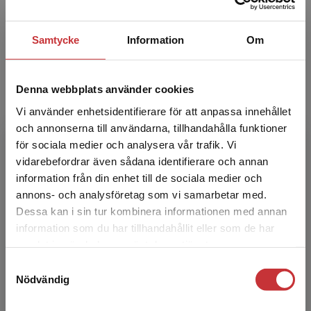
Olof Hjelm är professor vid Linköpings
Samtycke
Information
Om
universitet. Har är en av bokens redaktörer och
har varit en drivande kraft i arbetet med boken.
Han är förf...
Denna webbplats använder cookies
Vi använder enhetsidentifierare för att anpassa innehållet
och annonserna till användarna, tillhandahålla funktioner
för sociala medier och analysera vår trafik. Vi
Begränsad fraktregion
vidarebefordrar även sådana identifierare och annan
information från din enhet till de sociala medier och
annons- och analysföretag som vi samarbetar med.
Mats Eklund
Dessa kan i sin tur kombinera informationen med annan
information som du har tillhandahållit eller som de har
Det verkar som att du besöker
Mats Eklund är professor i industriell
samlat in när du har använt deras tjänster.
studentlitteratur.se via en enhet utanför Sverige.
miljöteknik vid Linköpings universitet där han
Samtyckesval
Vi erbjuder inte leveranser utanför Sverige. För
leder forskning och undervisar inom
Nödvändig
att kunna slutföra ett köp måste
kunskapsområdet industrie...
leveransadressen vara i Sverige.
Läs mer