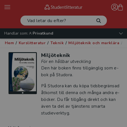
Handlar som:
Privatkund
Hem
/
Kurslitteratur
/
Teknik
/
Miljöteknik och marklära
/
M
Miljöteknik
För en hållbar utveckling
Den här boken finns tillgänglig som e-
bok på Studora.
På Studora kan du köpa tidsbegränsad
åtkomst till denna och många andra e-
böcker. Du får tillgång direkt och kan
även ta del av tjänstens smarta
studieverktyg.