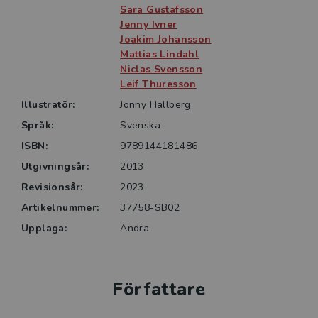
Sara Gustafsson
Miljöteknik riktar sig till högskolestudenter med
Jenny Ivner
intresse för miljö­problematik, miljöteknik och
Joakim Johansson
Mattias Lindahl
systemlösningar och fungerar som en kursbok inom
Niclas Svensson
ingenjörs- och miljövetenskapliga områden.
Leif Thuresson
Författarna är huvudsakligen forskare och lärare på
Illustratör:
Jonny Hallberg
Linköpings universitet med erfarenhet inom forskning,
utbildning och sam­arbete med industrin.
Språk:
Svenska
ISBN:
9789144181486
Utgivningsår:
2013
Revisionsår:
2023
Artikelnummer:
37758-SB02
Upplaga:
Andra
Författare