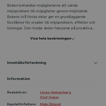
Boken behandlar möjligheterna att vända
miljöproblem till möjligheter genom miljöteknik.
Bokens två första delar ger en grundläggande
förståelse för orsaker till miljöproblem, effekter och
lösningar. Den tredje delen fokuserar på proaktiva
åtgärder för att undvika negativ miljöpåverkan,
Visa hela beskrivningen
inklusive reningstekniker, produktutveckling och
systemanalys. Den fjärde delen introducerar
begreppet stora tekniska system och behandlar
viktiga system som energisystem, transportsystem
och avfallssystem.
Innehållsförteckning
I denna andra upplaga har bokens innehåll reviderats
Information
genom­gående. Områdena miljödriven
produktutveckling, energisystemet och
transportsystemet har omarbetats väsentligt och
Redaktörer:
Jonas Ammenberg
uppdaterats med nya forskningsrön till exempel inom
Olof Hjelm
cirkulär ekonomi.
Kapitelförfattare:
Mats Eklund