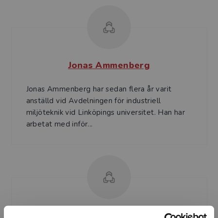
Jonas Ammenberg
Jonas Ammenberg har sedan flera år varit
anställd vid Avdelningen för industriell
miljöteknik vid Linköpings universitet. Han har
arbetat med inför...
Olof Hjelm