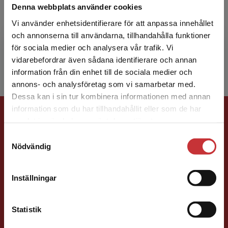
Denna webbplats använder cookies
Jonas Ammenberg har sedan flera år varit
Vi använder enhetsidentifierare för att anpassa innehållet
anställd vid Avdelningen för industriell
och annonserna till användarna, tillhandahålla funktioner
miljöteknik vid Linköpings universitet. Han har
för sociala medier och analysera vår trafik. Vi
arbetat med inför...
Begränsad fraktregion
vidarebefordrar även sådana identifierare och annan
information från din enhet till de sociala medier och
annons- och analysföretag som vi samarbetar med.
Dessa kan i sin tur kombinera informationen med annan
Förlagskontakt
information som du har tillhandahållit eller som de har
Det verkar som att du besöker
samlat in när du har använt deras tjänster.
studentlitteratur.se via en enhet utanför Sverige.
Samtyckesval
Vi erbjuder inte leveranser utanför Sverige. För
Nödvändig
att kunna slutföra ett köp måste
leveransadressen vara i Sverige.
Läs mer
Inställningar
Kontakta kundservice
Jens Fredholm
Statistik
Förläggare
Teknik