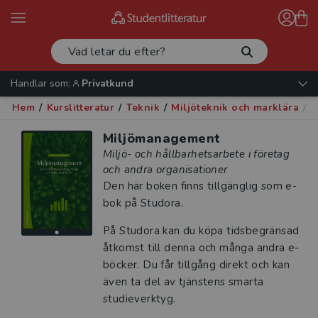
Handlar som:
Privatkund
Hem
/
Kurslitteratur
/
Teknik
/
Miljöteknik och marklära
/
M
Miljömanagement
Miljö- och hållbarhetsarbete i företag
och andra organisationer
Den här boken finns tillgänglig som e-
bok på Studora.
På Studora kan du köpa tidsbegränsad
åtkomst till denna och många andra e-
böcker. Du får tillgång direkt och kan
även ta del av tjänstens smarta
studieverktyg.