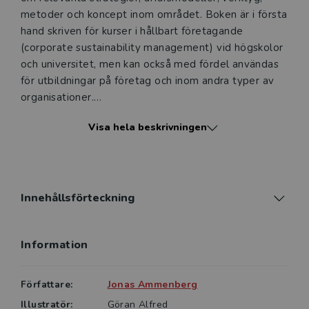
metoder och koncept inom området. Boken är i första
hand skriven för kurser i hållbart företagande
(corporate sustainability management) vid högskolor
och universitet, men kan också med fördel användas
för utbildningar på företag och inom andra typer av
organisationer.
Visa hela beskrivningen
Boken är uppdelad i tre delar, där den första är
inriktad på omvärlden. Inledningsvis berörs hållbar
utveckling, inklusive begreppets dimensioner och
komplexitet. FN:s globala mål för hållbar utveckling
presenteras. Därefter följer kapitel som berör
Innehållsförteckning
miljöutmaningar, miljö- och hållbarhetspolitik
(inklusive styrmedel), miljölagstiftning, de ekonomiska
Information
systemen (miljöekonomi) samt etik.
Den andra delen behandlar verksamhetens
Författare:
Jonas Ammenberg
hållbarhetsstrategiska arbete. Boken beskriver
Illustratör:
Göran Alfred