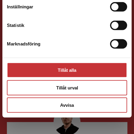
Förlagskontakt
Inställningar
Kontakta kundservice
Statistik
Marknadsföring
Stäng
Jens Fredholm
Förläggare
Teknik
Tillåt alla
Teknik, matematik och statistik
046-31 21 58
Tillåt urval
E-post
Avvisa