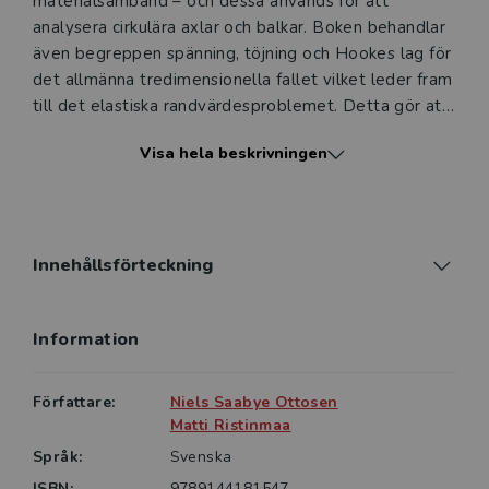
materialsamband – och dessa används för att
analysera cirkulära axlar och balkar. Boken behandlar
även begreppen spänning, töjning och Hookes lag för
det allmänna tredimensionella fallet vilket leder fram
till det elastiska randvärdesproblemet. Detta gör att
boken lägger grunden för att kunna tillgodogöra sig
Visa hela beskrivningen
kurser där hållfasthetsproblem löses m.h.a. numeriska
metoder, t.ex. finita element metoden (FEM).
Innehållsförteckning
Information
Författare:
Niels Saabye Ottosen
Matti Ristinmaa
Språk:
Svenska
ISBN:
9789144181547