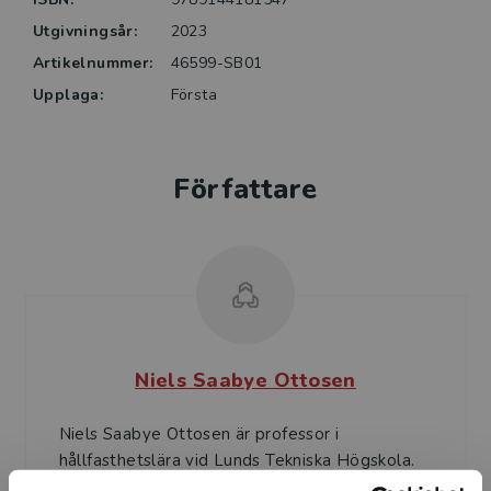
Utgivningsår:
2023
Artikelnummer:
46599-SB01
Upplaga:
Första
Författare
Niels Saabye Ottosen
Niels Saabye Ottosen är professor i
hållfasthetslära vid Lunds Tekniska Högskola.
Han har skrivit internationella läroböcker inom