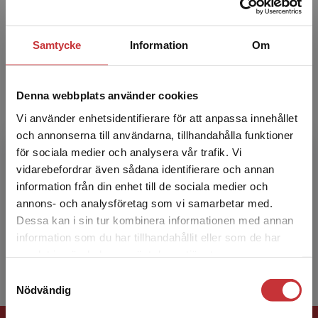
hållfasthetsläran.
Samtycke
Information
Om
Denna webbplats använder cookies
Vi använder enhetsidentifierare för att anpassa innehållet
och annonserna till användarna, tillhandahålla funktioner
Matti Ristinmaa
för sociala medier och analysera vår trafik. Vi
Begränsad fraktregion
vidarebefordrar även sådana identifierare och annan
Matti Ristinmaa är professor i hållfasthetslära
information från din enhet till de sociala medier och
vid Lunds Tekniska Högskola. Han har bl.a.
annons- och analysföretag som vi samarbetar med.
publicerat en internationell lärobok inom
Dessa kan i sin tur kombinera informationen med annan
hållfasthetslä...
information som du har tillhandahållit eller som de har
Det verkar som att du besöker
samlat in när du har använt deras tjänster.
studentlitteratur.se via en enhet utanför Sverige.
Samtyckesval
Vi erbjuder inte leveranser utanför Sverige. För
Nödvändig
att kunna slutföra ett köp måste
leveransadressen vara i Sverige.
Läs mer