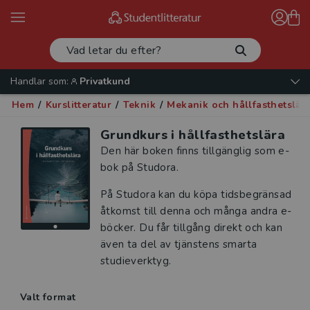
Handlar som:
Privatkund
Hem
/
Kurslitteratur
/
Teknik
/
Mekanik och hållfasthetslär
Grundkurs i hållfasthetslära
Den här boken finns tillgänglig som e-
bok på Studora.
På Studora kan du köpa tidsbegränsad
åtkomst till denna och många andra e-
böcker. Du får tillgång direkt och kan
även ta del av tjänstens smarta
studieverktyg.
Valt format