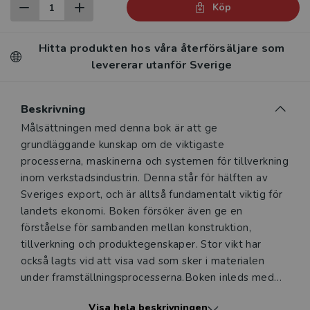
Köp
Hitta produkten hos våra återförsäljare som
levererar utanför Sverige
Beskrivning
Beskrivning
Målsättningen med denna bok är att ge
grundläggande kunskap om de viktigaste
processerna, maskinerna och systemen för tillverkning
inom verkstadsindustrin. Denna står för hälften av
Sveriges export, och är alltså fundamentalt viktig för
landets ekonomi. Boken försöker även ge en
förståelse för sambanden mellan konstruktion,
tillverkning och produktegenskaper. Stor vikt har
också lagts vid att visa vad som sker i materialen
under framställningsprocesserna.Boken inleds med
en propedeutisk del, vars syfte är att ge läsaren en
Visa hela beskrivningen