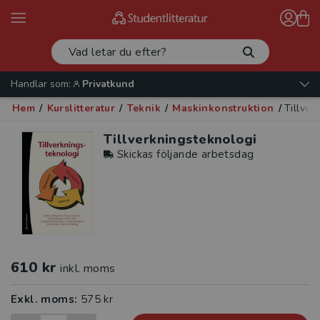
Handlar som:
Privatkund
Hem
/
Kurslitteratur
/
Teknik
/
Maskinkonstruktion
/
Tillver
Tillverkningsteknologi
Skickas följande arbetsdag
610 kr
inkl. moms
Exkl. moms:
575 kr