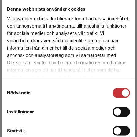
Denna webbplats använder cookies
Vi använder enhetsidentifierare för att anpassa innehållet
och annonserna till användarna, tillhandahålla funktioner
för sociala medier och analysera vår trafik. Vi
Begränsad fraktregion
vidarebefordrar även sådana identifierare och annan
Torgny Carlsson
information från din enhet till de sociala medier och
annons- och analysföretag som vi samarbetar med.
Torgny Carlsson är, eller har varit, verksamma
Dessa kan i sin tur kombinera informationen med annan
som forskare och lärare vid Institutionen för
information som du har tillhandahållit eller som de har
Det verkar som att du besöker
industriell produktion, KTH, Stockholm.
samlat in när du har använt deras tjänster.
studentlitteratur.se via en enhet utanför Sverige.
Samtyckesval
Vi erbjuder inte leveranser utanför Sverige. För
Nödvändig
att kunna slutföra ett köp måste
leveransadressen vara i Sverige.
Läs mer
Inställningar
Kontakta kundservice
Anders Eliasson
Statistik