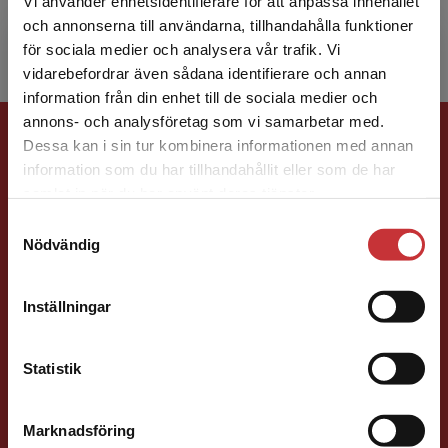
Vi använder enhetsidentifierare för att anpassa innehållet
Production and Materials E...
och annonserna till användarna, tillhandahålla funktioner
för sociala medier och analysera vår trafik. Vi
Begränsad fraktregion
vidarebefordrar även sådana identifierare och annan
information från din enhet till de sociala medier och
annons- och analysföretag som vi samarbetar med.
Förlagskontakt
Dessa kan i sin tur kombinera informationen med annan
information som du har tillhandahållit eller som de har
Det verkar som att du besöker
samlat in när du har använt deras tjänster.
studentlitteratur.se via en enhet utanför Sverige.
Samtyckesval
Vi erbjuder inte leveranser utanför Sverige. För
Nödvändig
att kunna slutföra ett köp måste
leveransadressen vara i Sverige.
Läs mer
Jens Fredholm
Inställningar
Kontakta kundservice
Förläggare
Teknik
Statistik
Teknik, matematik och statistik
046-31 21 58
Marknadsföring
Stäng
E-post