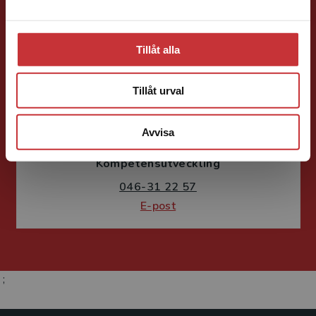
Tillåt alla
Tillåt urval
Fritjof Janson
Avvisa
Förlagskoordinator
Kurslitteratur och
Kompetensutveckling
046-31 22 57
E-post
;