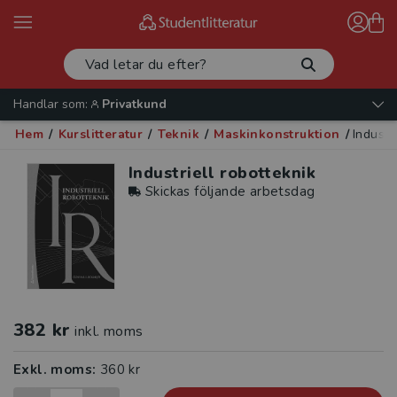
Handlar som:
Privatkund
Hem
/
Kurslitteratur
/
Teknik
/
Maskinkonstruktion
/
Industr
Industriell robotteknik
Skickas följande arbetsdag
382 kr
inkl. moms
Exkl. moms:
360 kr