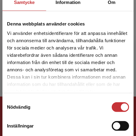
Samtycke
Information
Om
Denna webbplats använder cookies
Henrik Alvarez
Vi använder enhetsidentifierare för att anpassa innehållet
och annonserna till användarna, tillhandahålla funktioner
Henrik Alvarez har mångårig erfarenhet av
för sociala medier och analysera vår trafik. Vi
Begränsad fraktregion
värme- och kraftteknik inom industrin. Den
vidarebefordrar även sådana identifierare och annan
pedagogiska erfarenheten har han fått genom
information från din enhet till de sociala medier och
flera års undervis...
annons- och analysföretag som vi samarbetar med.
Dessa kan i sin tur kombinera informationen med annan
information som du har tillhandahållit eller som de har
Det verkar som att du besöker
samlat in när du har använt deras tjänster.
studentlitteratur.se via en enhet utanför Sverige.
Samtyckesval
Vi erbjuder inte leveranser utanför Sverige. För
Förlagskontakt
Nödvändig
att kunna slutföra ett köp måste
leveransadressen vara i Sverige.
Läs mer
Inställningar
Kontakta kundservice