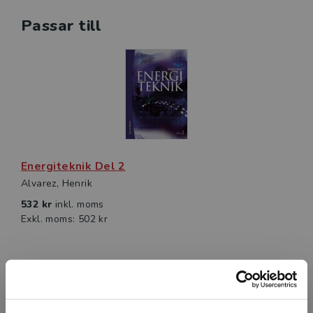
Passar till
Energiteknik Del 2
Alvarez, Henrik
532 kr
inkl. moms
Exkl. moms: 502 kr
Författare