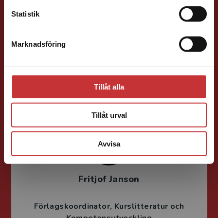
Statistik
Jens Fredholm
Marknadsföring
Stäng
Förläggare
Teknik
Teknik, matematik och statistik
046-31 21 58
Tillåt alla
E-post
Tillåt urval
Avvisa
Fritjof Janson
Förlagskoordinator
Kurslitteratur och