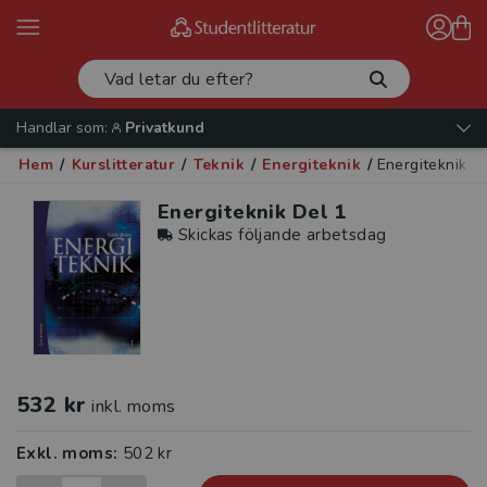
Handlar som:
Privatkund
Hem
/
Kurslitteratur
/
Teknik
/
Energiteknik
/
Energiteknik D
Energiteknik Del 1
Skickas följande arbetsdag
532 kr
inkl. moms
Exkl. moms:
502 kr