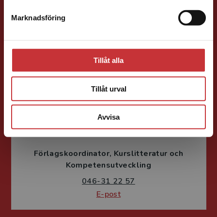
Förläggare
Teknik
Teknik, matematik och statistik
Marknadsföring
Stäng
046-31 21 58
E-post
Tillåt alla
Tillåt urval
Avvisa
Fritjof Janson
Förlagskoordinator
Kurslitteratur och
Kompetensutveckling
046-31 22 57
E-post