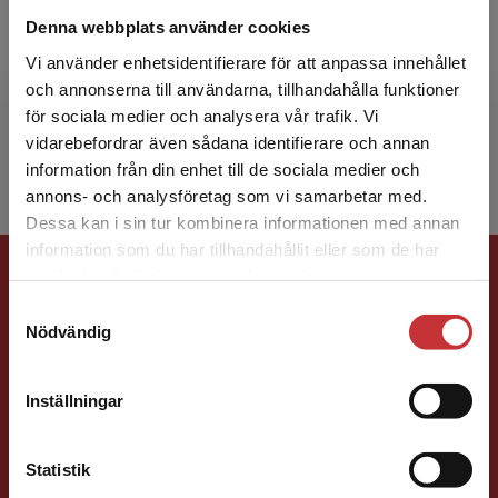
Anders Cajander
Denna webbplats använder cookies
Anders Cajander är universitets­adjunkt samt
Vi använder enhetsidentifierare för att anpassa innehållet
avdelningschef med speciellt fokus på
och annonserna till användarna, tillhandahålla funktioner
inbyggda system vid institutionen för
för sociala medier och analysera vår trafik. Vi
Begränsad fraktregion
Medicinteknik och hälsosys...
vidarebefordrar även sådana identifierare och annan
information från din enhet till de sociala medier och
annons- och analysföretag som vi samarbetar med.
Dessa kan i sin tur kombinera informationen med annan
information som du har tillhandahållit eller som de har
Förlagskontakt
Det verkar som att du besöker
samlat in när du har använt deras tjänster.
studentlitteratur.se via en enhet utanför Sverige.
Samtyckesval
Vi erbjuder inte leveranser utanför Sverige. För
Nödvändig
att kunna slutföra ett köp måste
leveransadressen vara i Sverige.
Läs mer
Inställningar
Kontakta kundservice
Jens Fredholm
Statistik