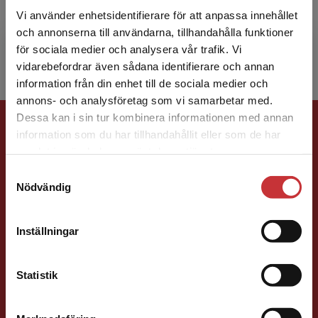
då nya och spännande ämnet Digitalteknik.
Vi använder enhetsidentifierare för att anpassa innehållet
Därefter ha...
och annonserna till användarna, tillhandahålla funktioner
för sociala medier och analysera vår trafik. Vi
Begränsad fraktregion
vidarebefordrar även sådana identifierare och annan
information från din enhet till de sociala medier och
annons- och analysföretag som vi samarbetar med.
Förlagskontakt
Dessa kan i sin tur kombinera informationen med annan
information som du har tillhandahållit eller som de har
Det verkar som att du besöker
samlat in när du har använt deras tjänster.
studentlitteratur.se via en enhet utanför Sverige.
Samtyckesval
Vi erbjuder inte leveranser utanför Sverige. För
Nödvändig
att kunna slutföra ett köp måste
leveransadressen vara i Sverige.
Läs mer
Inställningar
Jens Fredholm
Kontakta kundservice
Statistik
Förläggare
Teknik
Teknik, matematik och statistik
046-31 21 58