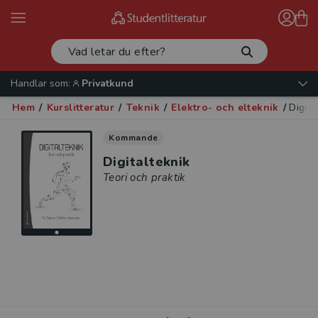
Handlar som:
Privatkund
Hem
/
Kurslitteratur
/
Teknik
/
Elektro- och elteknik
/
Digita
Kommande
Digitalteknik
Teori och praktik