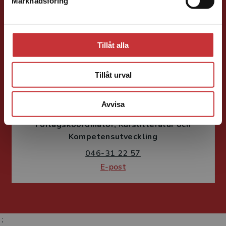
Marknadsföring
Stäng
E-post
Tillåt alla
Tillåt urval
Fritjof Janson
Avvisa
Förlagskoordinator
Kurslitteratur och
Kompetensutveckling
046-31 22 57
E-post
;