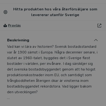
Hitta produkten hos våra återförsäljare som
levererar utanför Sverige
Provläs
Beskrivning
Beskrivning
Vad kan vi lära av historien? Svensk bostadsstandard
var år 1900 sämst i Europa. Några decennier senare, i
slutet av 1960-talet, byggdes det i Sverige flest
bostäder i världen, per invånare. I dag särskiljer sig
det svenska bostadsbyggandet genom att ha högst
produktionskostnader inom EU, och samtidigt som
trångboddheten återigen ökar är vinsterna inom
bostadsbyggandet rekordstora. Vad ligger bakom
den utvecklingen?
Svensk bostadsarkitektur – utveckling från 1800-tal