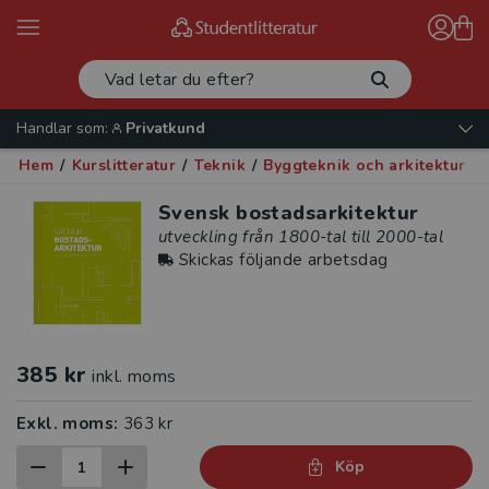
Handlar som:
Privatkund
Hem
/
Kurslitteratur
/
Teknik
/
Byggteknik och arkitektur
/
S
Svensk bostadsarkitektur
utveckling från 1800-tal till 2000-tal
Skickas följande arbetsdag
385 kr
inkl. moms
Exkl. moms:
363 kr
Köp