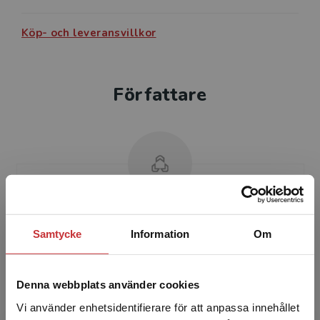
Köp- och leveransvillkor
Författare
Ola Nylander
Samtycke
Information
Om
Ola Nylander är professor på Chalmers, ­
institutionen för Arkitektur, med ansvar för ­
Denna webbplats använder cookies
ämnet bostadens ­arkitektur. Nylander
disputerade 1998 med av...
Vi använder enhetsidentifierare för att anpassa innehållet