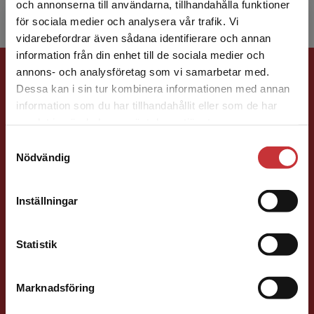
och annonserna till användarna, tillhandahålla funktioner
för sociala medier och analysera vår trafik. Vi
Begränsad fraktregion
vidarebefordrar även sådana identifierare och annan
information från din enhet till de sociala medier och
Förlagskontakt
annons- och analysföretag som vi samarbetar med.
Dessa kan i sin tur kombinera informationen med annan
information som du har tillhandahållit eller som de har
Det verkar som att du besöker
samlat in när du har använt deras tjänster.
studentlitteratur.se via en enhet utanför Sverige.
Samtyckesval
Vi erbjuder inte leveranser utanför Sverige. För
Nödvändig
att kunna slutföra ett köp måste
leveransadressen vara i Sverige.
Läs mer
Jens Fredholm
Inställningar
Kontakta kundservice
Förläggare
Teknik
Teknik, matematik och statistik
Statistik
046-31 21 58
E-post
Marknadsföring
Stäng