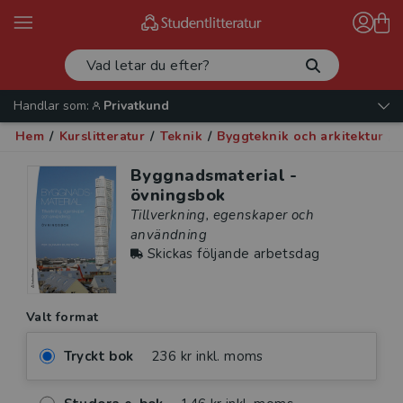
Handlar som:
Privatkund
Hem
/
Kurslitteratur
/
Teknik
/
Byggteknik och arkitektur
/
Byggnadsmaterial -
övningsbok
Tillverkning, egenskaper och
användning
Skickas följande arbetsdag
Valt format
Tryckt bok
236 kr inkl. moms