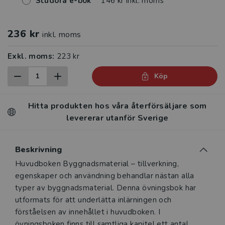
Studora e-bok
146 kr inkl. moms
236 kr
inkl. moms
Exkl. moms:
223 kr
Köp
Hitta produkten hos våra återförsäljare som
levererar utanför Sverige
Beskrivning
Beskrivning
Huvudboken Byggnadsmaterial – tillverkning,
egenskaper och användning behandlar nästan alla
typer av byggnadsmaterial. Denna övningsbok har
utformats för att underlätta inlärningen och
förståelsen av innehållet i huvudboken. I
övningsboken finns till samtliga kapitel ett antal