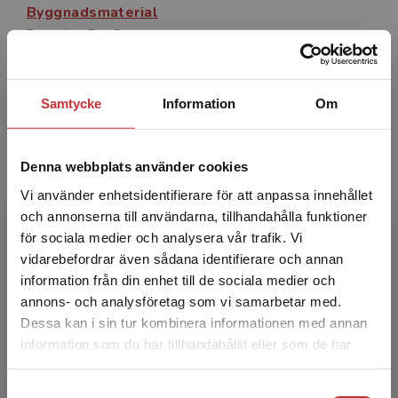
Byggnadsmaterial
Burström, Per Gunnar
586 kr
inkl. moms
Exkl. moms: 553 kr
Samtycke
Information
Om
Författare
Denna webbplats använder cookies
Vi använder enhetsidentifierare för att anpassa innehållet
och annonserna till användarna, tillhandahålla funktioner
för sociala medier och analysera vår trafik. Vi
Begränsad fraktregion
vidarebefordrar även sådana identifierare och annan
information från din enhet till de sociala medier och
Per Gunnar Burström
annons- och analysföretag som vi samarbetar med.
Dessa kan i sin tur kombinera informationen med annan
Per Gunnar Burström är teknologie doktor och
information som du har tillhandahållit eller som de har
Det verkar som att du besöker
f.d. universitetslektor vid Lunds tekniska
samlat in när du har använt deras tjänster.
studentlitteratur.se via en enhet utanför Sverige.
högskola. Han har där, men även på andra
Samtyckesval
Vi erbjuder inte leveranser utanför Sverige. För