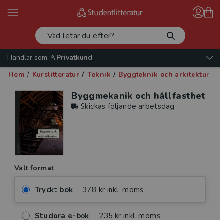
Handlar som:
Privatkund
Hem
/
Kurslitteratur
/
Teknik
/
Byggteknik och arkitektur
/
Byggmekanik och hållfasthet
Skickas följande arbetsdag
Valt format
Tryckt bok
378 kr inkl. moms
Studora e-bok
235 kr inkl. moms