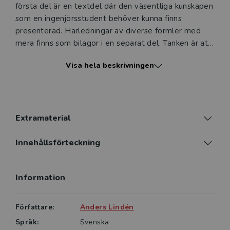
första del är en textdel där den väsentliga kunskapen
som en ingenjörsstudent behöver kunna finns
presenterad. Härledningar av diverse formler med
mera finns som bilagor i en separat del. Tanken är att
underlätta läsandet av textdelen och att där
Visa hela beskrivningen
koncentrera sig på de nödvändiga kunskaperna. Det
finns en mängd uppgifter för studenterna att räkna.
Delvis genomräknade exempel till varje kapitel som
kan användas antingen som räkneövningar eller
förklarande exempel till texten, samt
Extramaterial
övningsuppgifter med facit.
Innehållsförteckning
Genomräknade exempel i boken följer inte alltid den
”traditionella” beräkningsgången. Tanken är att detta
Information
förhoppningsvis ska öka studenternas förståelse i
stället för att lära in en beräkningsgång, vilket lätt
kan leda till att man flyttar siffror mellan formler i
Författare:
Anders Lindén
stället för att förstå vad man gör.
Språk:
Svenska