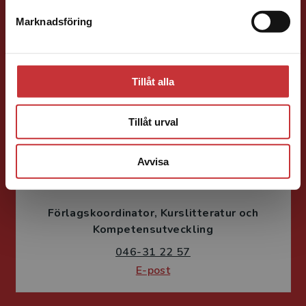
Förläggare
Teknik
Teknik, matematik och statistik
Marknadsföring
Stäng
046-31 21 58
E-post
Tillåt alla
Tillåt urval
Avvisa
Fritjof Janson
Förlagskoordinator
Kurslitteratur och
Kompetensutveckling
046-31 22 57
E-post