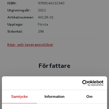
ISBN:
9789144151540
Utgivningsår:
2021
Artikelnummer:
44128-01
Upplaga:
Första
Sidantal:
296
Köp- och leveransvillkor
Författare
Samtycke
Information
Om
Anders Lindén