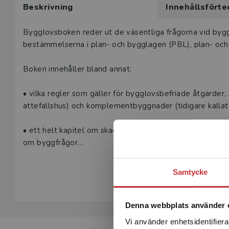
Beskrivning
Innehållsförte
här produk
Våra digital
Beskrivning
Bygglovsboken reder ut de väsentliga frågorna vid bygg
under 180 da
bestämmelserna i plan- och bygglagen (PBL), plan- och
undervisning
vår
kundserv
Boken innehåller bland annat:
Den här prod
• vilka regler som gäller för bygglovsbefriade åtgärde
tjänsteexempl
attefallshus) och komplementbyggnader (tidigare kallat
L
• ett helt kapitel om skadeståndsfrågor kopplat till PBL-
om byggfrågor
Visa hela be
• många konkreta och illustrativa exempel på rättsfall
Samtycke
förvaltningslagens regler om förfarandet.
Denna fjärde upplaga har uppdaterats efter de ändringa
Denna webbplats använder 
9 ändrades inte nämnvärt i sak, men ökade i omfång och
Vi använder enhetsidentifierar
antal nya rättsfall från mark- och miljööverdomstolen lagt