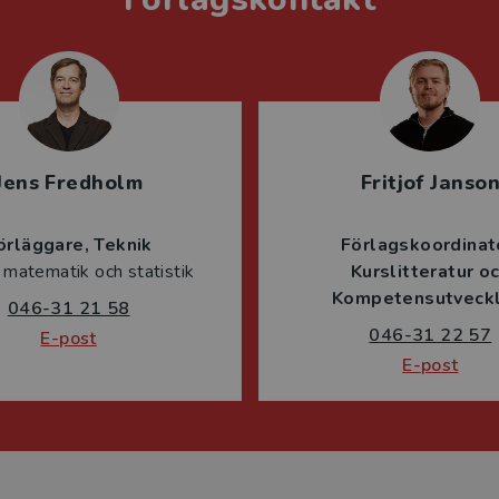
Jens Fredholm
Fritjof Janso
örläggare
Teknik
Förlagskoordinat
 matematik och statistik
Kurslitteratur o
Kompetensutveckl
046-31 21 58
046-31 22 57
E-post
E-post