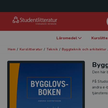
Läromedel
Kurslitt
Hem
/
Kurslitteratur
/
Teknik
/
Byggteknik och arkitektur
Bygg
Den här b
På Studo
andra e-b
tjänstens