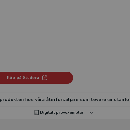
Köp på Studora
 produkten hos våra återförsäljare som levererar utanfö
Digitalt provexemplar
rvisar kan beställa ett kostnadsfritt digitalt provexemp