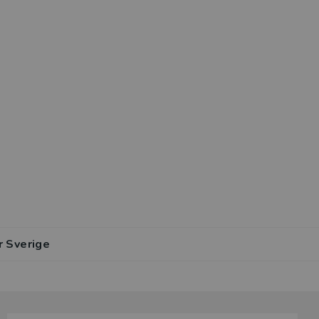
r Sverige
lar av den