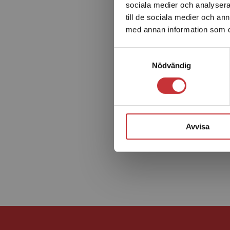
sociala medier och analysera 
till de sociala medier och a
Boken riktar sig främst till dig som i ditt dagliga arbe
med annan information som du 
men även till dig som är student inom ämnen som berö
Samtyckesval
Nödvändig
Avvisa