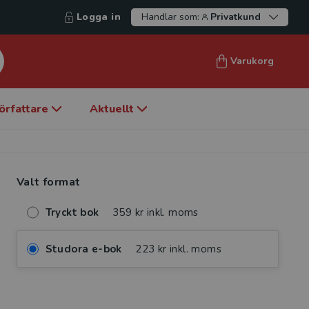
Logga in
Handlar som:
Privatkund
Varukorg
örfattare
Aktuellt
Valt format
Tryckt bok
359 kr inkl. moms
Studora e-bok
223 kr inkl. moms