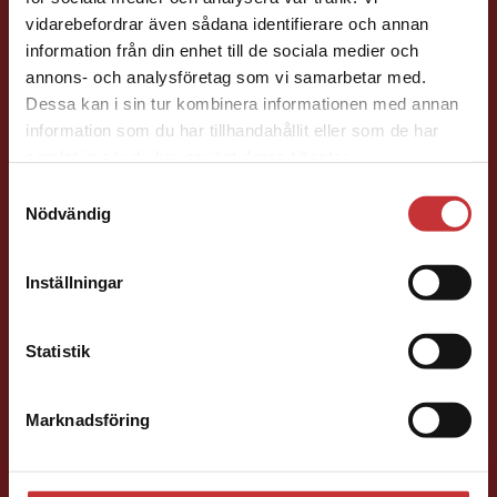
Begränsad fraktregion
Förlagskontakt
vidarebefordrar även sådana identifierare och annan
information från din enhet till de sociala medier och
annons- och analysföretag som vi samarbetar med.
Dessa kan i sin tur kombinera informationen med annan
information som du har tillhandahållit eller som de har
Det verkar som att du besöker
samlat in när du har använt deras tjänster.
studentlitteratur.se via en enhet utanför Sverige.
Samtyckesval
Vi erbjuder inte leveranser utanför Sverige. För
Jens Fredholm
Nödvändig
att kunna slutföra ett köp måste
leveransadressen vara i Sverige.
Läs mer
Förläggare
Teknik
Inställningar
Teknik, matematik och statistik
Kontakta kundservice
046-31 21 58
Statistik
E-post
Marknadsföring
Stäng