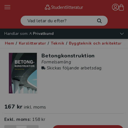
Handlar som:
Privatkund
Hem
/
Kurslitteratur
/
Teknik
/
Byggteknik och arkitektur
/
Betongkonstruktion
Formelsamling
Skickas följande arbetsdag
167 kr
inkl. moms
Exkl. moms:
158 kr