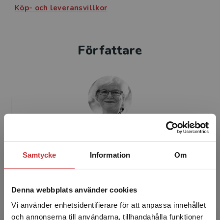
Köp- och leveransvillkor
Författare
Berit Bergström
Samtycke
Information
Om
Berit Bergström är specialist i kulör- och
färgsättning och arbetar i sin egen verksamhet,
Berit ColourTalks. Hon var tidigare verksam på
Denna webbplats använder cookies
NCS Colou...
Vi använder enhetsidentifierare för att anpassa innehållet
och annonserna till användarna, tillhandahålla funktioner