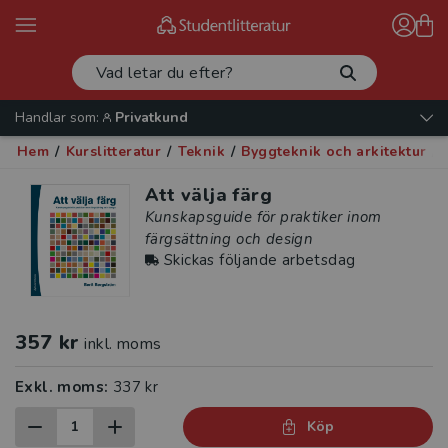
Handlar som:
Privatkund
Hem
/
Kurslitteratur
/
Teknik
/
Byggteknik och arkitektur
/
A
Att välja färg
Kunskapsguide för praktiker inom
färgsättning och design
Skickas följande arbetsdag
357 kr
inkl. moms
Exkl. moms:
337 kr
Köp