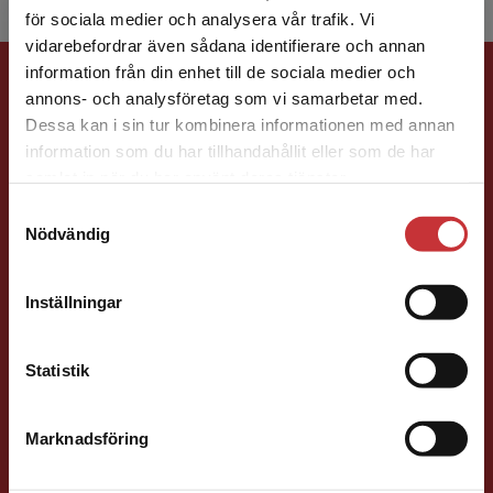
för sociala medier och analysera vår trafik. Vi
Begränsad fraktregion
vidarebefordrar även sådana identifierare och annan
Förlagskontakt
information från din enhet till de sociala medier och
annons- och analysföretag som vi samarbetar med.
Dessa kan i sin tur kombinera informationen med annan
information som du har tillhandahållit eller som de har
Det verkar som att du besöker
samlat in när du har använt deras tjänster.
studentlitteratur.se via en enhet utanför Sverige.
Samtyckesval
Vi erbjuder inte leveranser utanför Sverige. För
Nödvändig
att kunna slutföra ett köp måste
Jens Fredholm
leveransadressen vara i Sverige.
Läs mer
Inställningar
Förläggare
Teknik
Kontakta kundservice
Teknik, matematik och statistik
Statistik
046-31 21 58
E-post
Marknadsföring
Stäng