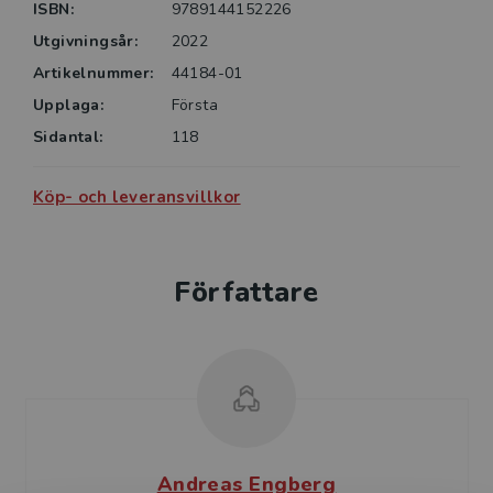
ISBN:
9789144152226
bildbilaga med exempel på några av alla de lösningar
Utgivningsår:
2022
och valmöjligheter som finns men som ofta faller
utanför dagens svenska byggstandard.
Artikelnummer:
44184-01
Upplaga:
Första
Sidantal:
118
Köp- och leveransvillkor
Författare
Andreas Engberg