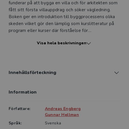
funderar på att bygga en villa och för arkitekten som
fått sitt första villauppdrag och söker vägledning.
Boken ger en introduktion till byggprocessens olika
skeden vilket gör den lämplig som kurslitteratur på
program eller kurser där förståelse för
byggprocessen är ett inslag. Boken kan även med
Visa hela beskrivningen
fördel läsas av den erfarna villaarkitekten, eller
användas för att delge sina kunder hur processen går
till.
Bokens inledande del ger en översikt över
Innehållsförteckning
villabyggets olika skeden och pågående parallella
processer. Från tomtköp och arkitektskisser via
Information
bygglov, upphandling, byggproduktion fram till
slutbesiktningen. Andra delen presenterar metoder
för kostnadsbedömning och en enkel projektkalkyl.
Författare:
Andreas Engberg
Tredje delen är ett verktyg för arkitekten och
Gunnar Hellman
byggherren att mer ingående beskriva det hus som
Språk:
Svenska
ska upphandlas och byggas. Fjärde delen är en