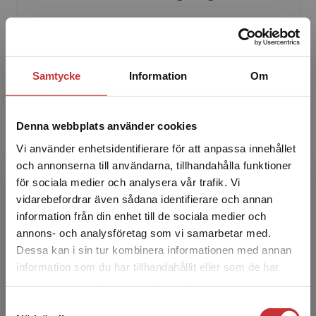
Andreas Engberg är Arkitekt SAR/MSA,
examen från LTH 2010, och KKH
Restaureringskonst 2018, cert. kontrollansvarig
Samtycke
Information
Om
(KA) med arkitektkontor i Gustav...
Denna webbplats använder cookies
Vi använder enhetsidentifierare för att anpassa innehållet
och annonserna till användarna, tillhandahålla funktioner
för sociala medier och analysera vår trafik. Vi
Begränsad fraktregion
vidarebefordrar även sådana identifierare och annan
Gunnar Hellman
information från din enhet till de sociala medier och
annons- och analysföretag som vi samarbetar med.
Gunnar Hellman är praktiserande Arkitekt
Dessa kan i sin tur kombinera informationen med annan
SAR/MSA och vd på Ahrbom & Partner i
information som du har tillhandahållit eller som de har
Det verkar som att du besöker
Stockholm. Gunnar var initiativtagare till
samlat in när du har använt deras tjänster.
studentlitteratur.se via en enhet utanför Sverige.
forskningsprojektet som le...
Samtyckesval
Vi erbjuder inte leveranser utanför Sverige. För