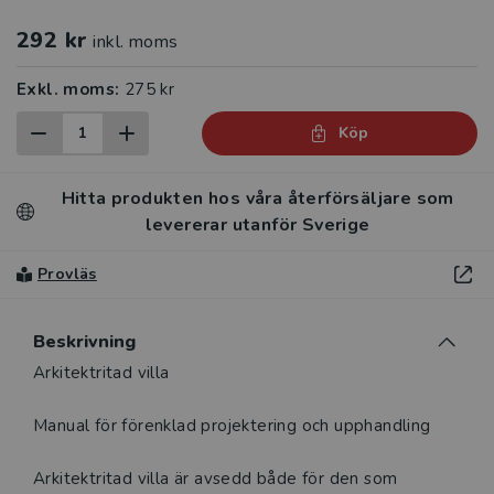
292 kr
inkl. moms
Exkl. moms:
275 kr
Köp
Hitta produkten hos våra återförsäljare som
levererar utanför Sverige
Provläs
Beskrivning
Beskrivning
Arkitektritad villa
Manual för förenklad projektering och upphandling
Arkitektritad villa är avsedd både för den som