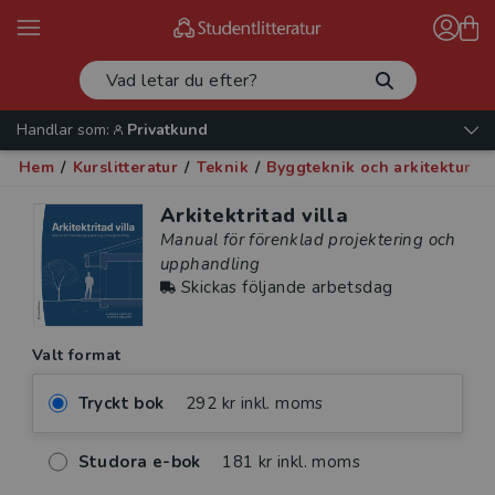
Handlar som:
Privatkund
Hem
/
Kurslitteratur
/
Teknik
/
Byggteknik och arkitektur
/
A
Arkitektritad villa
Manual för förenklad projektering och
upphandling
Skickas följande arbetsdag
Valt format
Tryckt bok
292 kr inkl. moms
Studora e-bok
181 kr inkl. moms