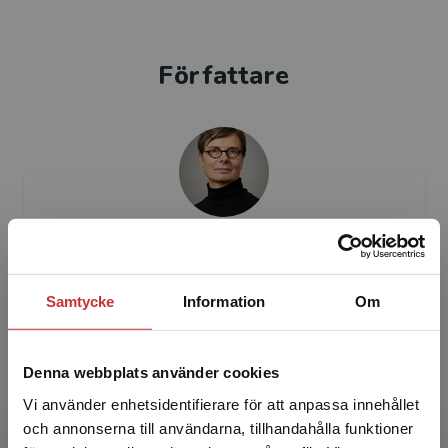
Författare
Anna Braide
Anna Braide har en bakgrund som arkitekt med
Samtycke
Information
Om
erfarenhet av publika byggnader, kontor,
industrier och bostäder. Hon är sedan 2010
lektor på Chalmers...
Denna webbplats använder cookies
Vi använder enhetsidentifierare för att anpassa innehållet
och annonserna till användarna, tillhandahålla funktioner