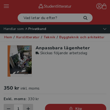
Handlar som:
Privatkund
Hem
/
Kurslitteratur
/
Teknik
/
Byggteknik och arkitektur
/
Anpassbara lägenheter
Skickas följande arbetsdag
350 kr
inkl. moms
Exkl. moms:
330 kr
Köp