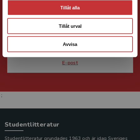
Tillåt alla
Fritjof Janson
Tillåt urval
Förlagskoordinator
Kurslitteratur och
Kompetensutveckling
Avvisa
046-31 22 57
E-post
;
Studentlitteratur
Studentlitteratur grundades 1963 och är idag Sveriges