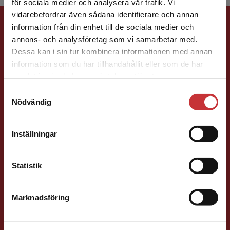
för sociala medier och analysera vår trafik. Vi
Begränsad fraktregion
vidarebefordrar även sådana identifierare och annan
Förlagskontakt
information från din enhet till de sociala medier och
annons- och analysföretag som vi samarbetar med.
Dessa kan i sin tur kombinera informationen med annan
information som du har tillhandahållit eller som de har
Det verkar som att du besöker
samlat in när du har använt deras tjänster.
studentlitteratur.se via en enhet utanför Sverige.
Samtyckesval
Vi erbjuder inte leveranser utanför Sverige. För
Nödvändig
Jens Fredholm
att kunna slutföra ett köp måste
leveransadressen vara i Sverige.
Läs mer
Förläggare
Teknik
Inställningar
Kontakta kundservice
Teknik, matematik och statistik
046-31 21 58
Statistik
E-post
Marknadsföring
Stäng