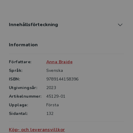
ritande arkitekten, planeraren, beställaren och
arkitektstudenten. Boken bygger på forskning om
anpassbara lägenheter och social hållbarhet, och ger
exempel på hur lägenheters anpassbarhet påverkar
Innehållsförteckning
sociala kvaliteter för den som bor. Den presenterar
också sex designstrategier och visar på en mängd
Information
lägenhetsplanlösningar, både teoretiska och
realiserade.
Författare:
Anna Braide
Språk:
Svenska
ISBN:
9789144158396
Utgivningsår:
2023
Artikelnummer:
45129-01
Upplaga:
Första
Sidantal:
132
Köp- och leveransvillkor