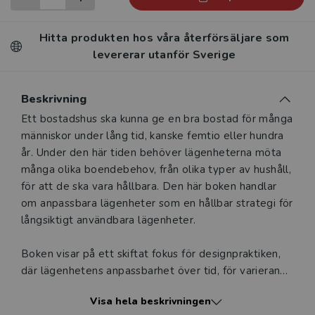
Hitta produkten hos våra återförsäljare som
levererar utanför Sverige
Beskrivning
Beskrivning
Ett bostadshus ska kunna ge en bra bostad för många
människor under lång tid, kanske femtio eller hundra
år. Under den här tiden behöver lägenheterna möta
många olika boendebehov, från olika typer av hushåll,
för att de ska vara hållbara. Den här boken handlar
om anpassbara lägenheter som en hållbar strategi för
långsiktigt användbara lägenheter.
Boken visar på ett skiftat fokus för designpraktiken,
där lägenhetens anpassbarhet över tid, för varierande
boendebehov och för olika typer av hushåll utgör
Visa hela beskrivningen
utgångspunkt. Författaren hoppas kunna inspirera den