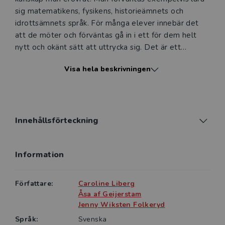
sig matematikens, fysikens, historieämnets och
idrottsämnets språk. För många elever innebär det
att de möter och förväntas gå in i ett för dem helt
nytt och okänt sätt att uttrycka sig. Det är ett
kulturmöte som för en del inte alltid är helt
Visa hela beskrivningen
problemfritt. Frågor om elevers språk-, läs- och
skrivutveckling och därmed om deras
kunskapsutveckling står med andra ord högt upp på
skolans agenda.I den här boken behandlas läs- och
skrivundervisningen inom olika ämnesområden i
Innehållsförteckning
framför allt grundskolans mellanår. I de olika kapitlen
ger författarna redskap för att utforska läs- och
Information
skrivundervisningens grunder, texter och
skrivuppgifter, samtalande, läsande och skrivande
samt vilka kunskaper och tidigare läs- och
Författare:
Caroline Liberg
skriverfarenheter eleverna men också lärarna själva
Åsa af Geijerstam
har med sig in i skolarbetet. Med hjälp av
Jenny Wiksten Folkeryd
utforskandet ges läraren möjlighet att utmana och
Språk:
Svenska