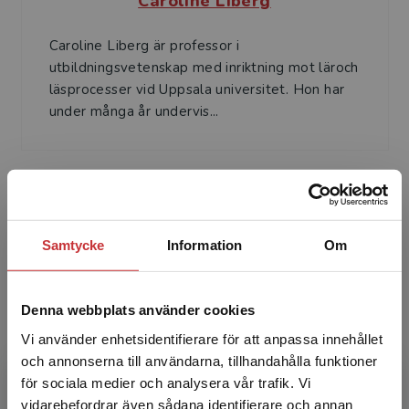
Caroline Liberg
Caroline Liberg är professor i
utbildningsvetenskap med inriktning mot läroch
läsprocesser vid Uppsala universitet. Hon har
under många år undervis...
Samtycke
Information
Om
Åsa af Geijerstam
Denna webbplats använder cookies
Åsa af Geijerstam är fil.dr i lingvistik och
Vi använder enhetsidentifierare för att anpassa innehållet
universitetslektor i didaktik med inriktning
och annonserna till användarna, tillhandahålla funktioner
svenska vid Uppsala universitet. Hennes
för sociala medier och analysera vår trafik. Vi
forskningsintress...
Begränsad fraktregion
vidarebefordrar även sådana identifierare och annan