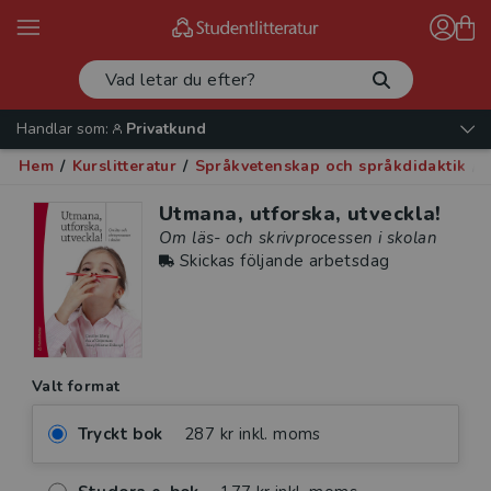
Handlar som:
Privatkund
Hem
/
Kurslitteratur
/
Språkvetenskap och språkdidaktik
/
Utmana, utforska, utveckla!
Om läs- och skrivprocessen i skolan
Skickas följande arbetsdag
Valt format
Tryckt bok
287 kr inkl. moms