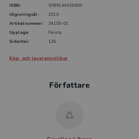
utveckla sin egen undervisning.Boken vänder sig till
ISBN:
9789144055909
blivande och verksamma lärare i grundskolan, i
Utgivningsår:
2010
synnerhet till dem som arbetar med barn i åldrarna 9-
Artikelnummer:
34100-01
13 år.
Upplaga:
Första
Sidantal:
126
Köp- och leveransvillkor
Författare