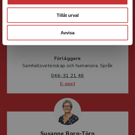
Tillåt urval
Avvisa
Caroline Boussard
Förläggare
Samhällsvetenskap och humaniora, Språk
046-31 21 46
E-post
Susanne Borg-Törn