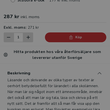
Studora e-bok
177 kr inkl. moms
287 kr
inkl. moms
Exkl. moms:
271 kr
Köp
Hitta produkten hos våra återförsäljare som
levererar utanför Sverige
Beskrivning
Beskrivning
Läsande och skrivande av olika typer av texter är
oerhört betydelsefullt för lärandet i alla skolämnen.
När man lär sig något inom ett ämnesområde, innebär
det också att man lär sig tala, läsa och skriva på ett
nytt sätt. Det är framför allt så man får visa upp den
kunskap man erövrat. Man förväntas exempelvis lära