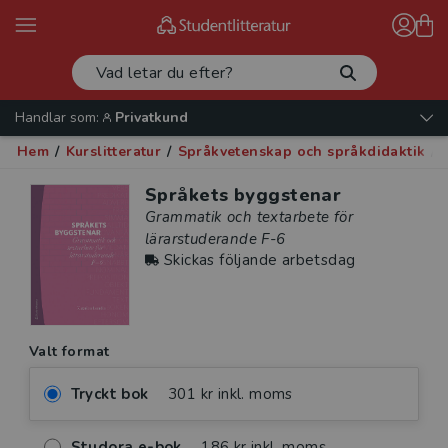
Handlar som:
Privatkund
Hem
/
Kurslitteratur
/
Språkvetenskap och språkdidaktik
/
Språkets byggstenar
Grammatik och textarbete för
lärarstuderande F-6
Skickas följande arbetsdag
Valt format
Tryckt bok
301 kr inkl. moms
Studora e-bok
186 kr inkl. moms