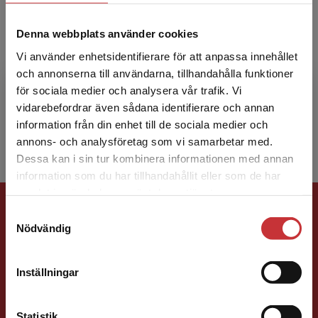
Katarina Lundin
Denna webbplats använder cookies
Vi använder enhetsidentifierare för att anpassa innehållet
Katarina Lundin är professor i språkdidaktik,
och annonserna till användarna, tillhandahålla funktioner
särskilt svenska, vid Språk- och
för sociala medier och analysera vår trafik. Vi
litteraturcentrum, Lunds universitet. Hennes
Begränsad fraktregion
vidarebefordrar även sådana identifierare och annan
forskning är främst inr...
information från din enhet till de sociala medier och
annons- och analysföretag som vi samarbetar med.
Dessa kan i sin tur kombinera informationen med annan
information som du har tillhandahållit eller som de har
Det verkar som att du besöker
samlat in när du har använt deras tjänster.
Förlagskontakt
studentlitteratur.se via en enhet utanför Sverige.
Samtyckesval
Vi erbjuder inte leveranser utanför Sverige. För
Nödvändig
att kunna slutföra ett köp måste
leveransadressen vara i Sverige.
Läs mer
Inställningar
Kontakta kundservice
Statistik