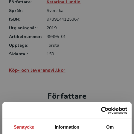
Författare:
Katarina Lundin
Språk:
Svenska
ISBN:
9789144125367
Utgivningsår:
2019
Artikelnummer:
39895-01
Upplaga:
Första
Sidantal:
150
Köp- och leveransvillkor
Författare
Samtycke
Information
Om