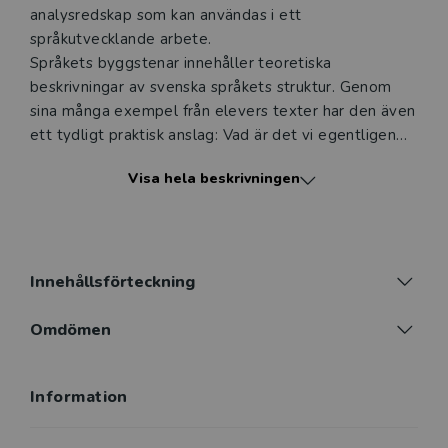
analysredskap som kan användas i ett
språkutvecklande arbete.
Språkets byggstenar innehåller teoretiska
beskrivningar av svenska språkets struktur. Genom
sina många exempel från elevers texter har den även
ett tydligt praktisk anslag: Vad är det vi egentligen
ser i de elevskrivna texterna, och hur vi kan sätta ord
Visa hela beskrivningen
på det vi ser? Det praktiska anslaget förstärks genom
förslag till olika typer av undersökande uppgifter. De
grammatiska redskapen kan även användas i
klassrummet för resonemang med eleverna om
språkstruktur och texter liksom i diskussioner kollegor
Innehållsförteckning
emellan om textutvecklande undervisning.
Omdömen
Språkets byggstenar. Grammatik och textarbete för
lärarstuderande F–6 riktar sig i första hand till
Information
blivande och verksamma lärare i grund­skolans
tidigare år. Boken vänder sig även till språk-, läs- och