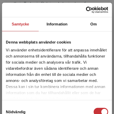
Karin Taube är fil.dr i psykologi och professor
emerita i pedagogiskt arbete vid Umeå
universitet. Hon har varit nationell
projektledare för IEA Re...
Samtycke
Information
Om
Denna webbplats använder cookies
Vi använder enhetsidentifierare för att anpassa innehållet
och annonserna till användarna, tillhandahålla funktioner
för sociala medier och analysera vår trafik. Vi
Begränsad fraktregion
vidarebefordrar även sådana identifierare och annan
Ulf Fredriksson
information från din enhet till de sociala medier och
annons- och analysföretag som vi samarbetar med.
Ulf Fredriksson är fil.dr i internationell
Dessa kan i sin tur kombinera informationen med annan
pedagogik samt docent i pedagogik och har
information som du har tillhandahållit eller som de har
undervisat i grundskolan och inom
Det verkar som att du besöker
samlat in när du har använt deras tjänster.
lärarutbildningen och i peda...
studentlitteratur.se via en enhet utanför Sverige.
Samtyckesval
Vi erbjuder inte leveranser utanför Sverige. För
Nödvändig