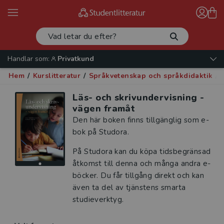
Handlar som:
Privatkund
Hem
/
Kurslitteratur
/
Språkvetenskap och språkdidaktik
/
Läs- och skrivundervisning -
vägen framåt
Den här boken finns tillgänglig som e-
bok på Studora.
På Studora kan du köpa tidsbegränsad
åtkomst till denna och många andra e-
böcker. Du får tillgång direkt och kan
även ta del av tjänstens smarta
studieverktyg.