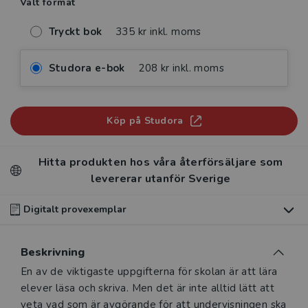
Valt format
Tryckt bok
335 kr inkl. moms
Studora e-bok
208 kr inkl. moms
Köp på Studora
Hitta produkten hos våra återförsäljare som
levererar utanför Sverige
Digitalt provexemplar
Du som undervisar kan beställa ett kostnadsfritt
Beskrivning
digitalt provexemplar av den här produkten
.
Beskrivning
En av de viktigaste uppgifterna för skolan är att lära
Våra digitala provexemplar tillhandahålls via Studora.se
elever läsa och skriva. Men det är inte alltid lätt att
och ger dig tillgång till boken under 180 dagar. Observera
veta vad som är avgörande för att undervisningen ska