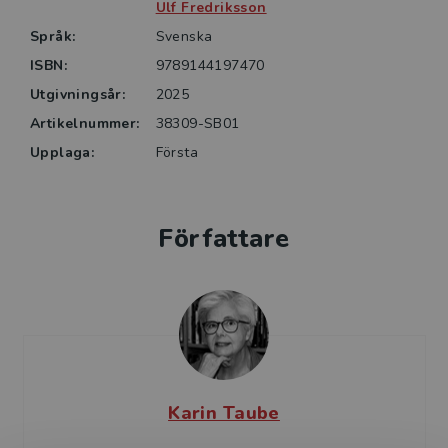
Boken vänder sig i första hand till lärare och
Ulf Fredriksson
lärarstudenter med inriktning mot de yngre eleverna.
Språk:
Svenska
ISBN:
9789144197470
Utgivningsår:
2025
Artikelnummer:
38309-SB01
Upplaga:
Första
Författare
Karin Taube