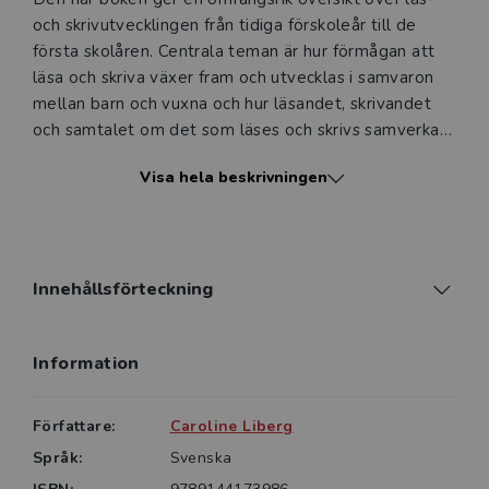
och skrivutvecklingen från tidiga förskoleår till de
första skolåren. Centrala teman är hur förmågan att
läsa och skriva växer fram och utvecklas i samvaron
mellan barn och vuxna och hur läsandet, skrivandet
och samtalet om det som läses och skrivs samverkar
och förstärker varandra. I den första delen av boken
Visa hela beskrivningen
beskrivs barns läs- och skrivutveckling. Här behandlas
också likheter med talspråksutvecklingen samt olika
orsaker till läs- och skrivsvårigheter. Den andra delen
består av en diskussion om hur man kan arbeta i
förskola och skola för att stödja barns läs- och
Innehållsförteckning
skrivutveckling och för att skapa rika språkrum. Boken
ger konkreta exempel på språkstimulerande
Information
aktiviteter. I denna andra upplaga av boken inkluderas
de senaste årens forskning inom läs- och
skrivutveckling. Avsnitten om hur man kan arbeta i
Författare:
Caroline Liberg
förskola och skola har utökats, och dessutom visar
Språk:
Svenska
författaren på vilka olika sätt barns läs- och