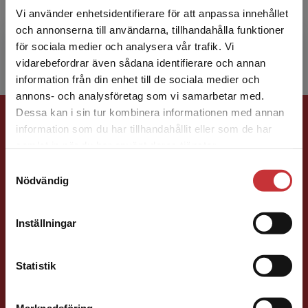
utbildningsvetenskap med inriktning mot läroch
Vi använder enhetsidentifierare för att anpassa innehållet
läsprocesser vid Uppsala universitet. Hon har
och annonserna till användarna, tillhandahålla funktioner
under många år undervis...
för sociala medier och analysera vår trafik. Vi
Begränsad fraktregion
vidarebefordrar även sådana identifierare och annan
information från din enhet till de sociala medier och
annons- och analysföretag som vi samarbetar med.
Förlagskontakt
Dessa kan i sin tur kombinera informationen med annan
information som du har tillhandahållit eller som de har
Det verkar som att du besöker
samlat in när du har använt deras tjänster.
studentlitteratur.se via en enhet utanför Sverige.
Samtyckesval
Vi erbjuder inte leveranser utanför Sverige. För
Nödvändig
att kunna slutföra ett köp måste
leveransadressen vara i Sverige.
Läs mer
Inställningar
Caroline Boussard
Kontakta kundservice
Förläggare
Statistik
Samhällsvetenskap och humaniora, Språk
046-31 21 46
Marknadsföring