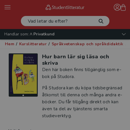
Handlar som:
Privatkund
Hem
/
Kurslitteratur
/
Språkvetenskap och språkdidaktik
/
Hur barn lär sig läsa och
skriva
Den här boken finns tillgänglig som e-
bok på Studora.
På Studora kan du köpa tidsbegränsad
åtkomst till denna och många andra e-
böcker. Du får tillgång direkt och kan
även ta del av tjänstens smarta
studieverktyg.