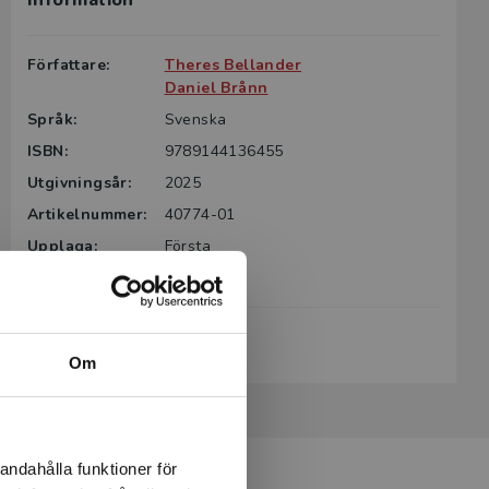
Information
g till boken
ter för din
Författare:
Theres Bellander
id kontakta
Daniel Brånn
rodukten.
Språk:
Svenska
ISBN:
9789144136455
m det gäller
tsgivare.
Utgivningsår:
2025
Artikelnummer:
40774-01
Upplaga:
Första
Sidantal:
264
Köp- och leveransvillkor
Om
andahålla funktioner för