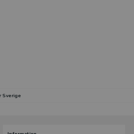
r Sverige
lar av den