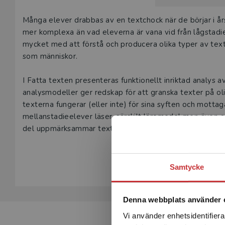
Våra digital
Beskrivning
Många elever drabbas av en textchock när de börjar i års
under 180 da
mer komplexa än vad eleverna är vana vid från lågstadie
undervisning
mycket med att förstå och producera olika typer av texte
vår
kundserv
som människor.
Den här prod
I Fatta texten presenteras funktionellt inriktad analys 
tjänsteexempl
analysmodeller ger redskap för att granska texter på oli
texterna fungerar (eller inte) för sina syften och motta
L
mellanstadieelever läser, särskilt läromedel men även 
del uppmärksammar texter som eleverna själva skriver 
Visa hela be
Boken erbjuder lärarstudenter och verksamma mellanstadi
läsare och skribenter.
Samtycke
Denna webbplats använder 
Vi använder enhetsidentifierar