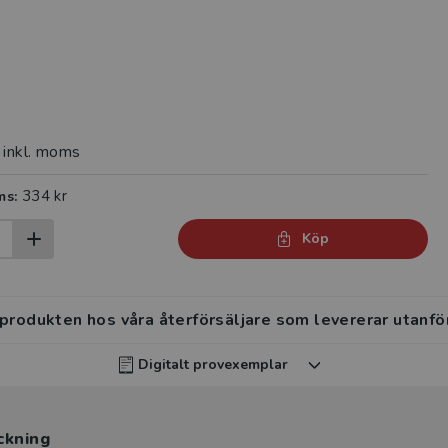
inkl. moms
334 kr
ms:
Köp
 produkten hos våra återförsäljare som levererar utanfö
Digitalt provexemplar
rvisar kan beställa ett kostnadsfritt digitalt provexemp
ckning
ten
.