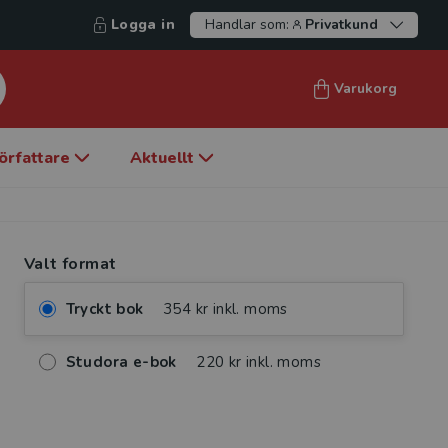
Logga in
Handlar som:
Privatkund
Varukorg
örfattare
Aktuellt
Valt format
Tryckt bok
354 kr inkl. moms
Studora e-bok
220 kr inkl. moms