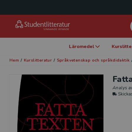
Läromedel
Kurslitt
Hem
/
Kurslitteratur
/
Språkvetenskap och språkdidaktik
Fatt
Analys av
Skicka