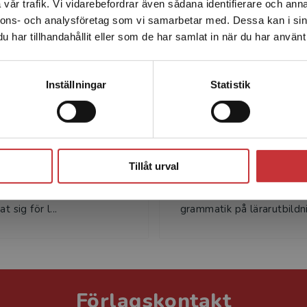
vår trafik. Vi vidarebefordrar även sådana identifierare och anna
enhet utanför Sverige. Vi erbjuder inte leveranser utanför
nnons- och analysföretag som vi samarbetar med. Dessa kan i sin
Sverige. För att kunna slutföra ett köp måste
har tillhandahållit eller som de har samlat in när du har använt 
leveransadressen vara i Sverige.
Läs mer
Kontakta kundservice
Inställningar
Statistik
eres Bellander
Daniel Brån
ellander är lektor i
Daniel Brånn är språkkons
Stäng
med didaktisk inriktning
adjunkt i svenska med lån
Tillåt urval
holms universitet. I sin
erfarenhet av att undervis
g har hon bland annat
skrivande, textanalys och
t sig för l...
grammatik på lärarutbildni
Förlagskontakt