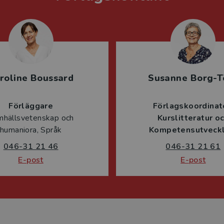
roline Boussard
Susanne Borg-T
Förläggare
Förlagskoordinat
mhällsvetenskap och
Kurslitteratur o
humaniora, Språk
Kompetensutveckl
046-31 21 46
046-31 21 61
E-post
E-post