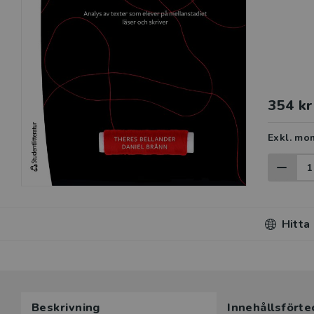
354 kr
Exkl. mo
Hitta
Du som unde
Beskrivning
Innehållsförte
här produk