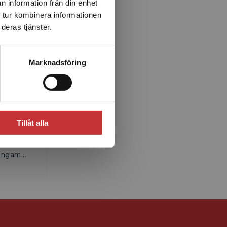
n information från din enhet
 tur kombinera informationen
deras tjänster.
Marknadsföring
n
ult och
g
Tillåt alla
a i
ngarn...