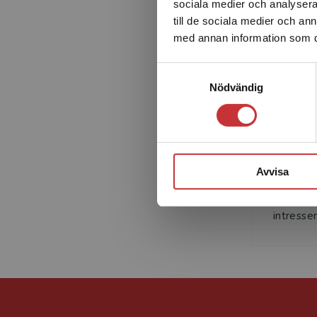
sociala medier och analysera 
till de sociala medier och a
med annan information som du 
Samtyckesval
Nödvändig
Th
Theres B
svenska 
Avvisa
vid Stock
forsknin
intressera