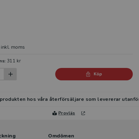
inkl. moms
311 kr
ms:
Köp
 produkten hos våra återförsäljare som levererar utanfö
Provläs
ckning
Omdömen