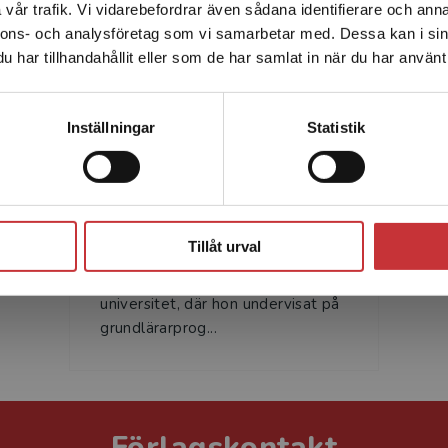
vår trafik. Vi vidarebefordrar även sådana identifierare och anna
enhet utanför Sverige. Vi erbjuder inte leveranser utanför
nnons- och analysföretag som vi samarbetar med. Dessa kan i sin
Sverige. För att kunna slutföra ett köp måste
har tillhandahållit eller som de har samlat in när du har använt 
leveransadressen vara i Sverige.
Läs mer
Kontakta kundservice
Inställningar
Statistik
Gun Lundberg
Gun Lundberg har i mer än 20 år
Stäng
varit verksam som
Tillåt urval
universitetslektor och
lärarutbildare vid Umeå
universitet, där hon undervisat på
grund­lärarprog...
Förlagskontakt