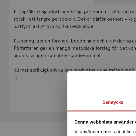
Beskrivning
Ett språkligt självförtroende hjälper barn att våga och vil
språk i ett längre perspektiv. Det är därför oerhört vikti
lustfyllt, aktivt och språkutvecklande.
Planering, genomförande, bedömning och utvärdering av
Författaren ger en mängd metodiska förslag för det ko
undervisningen kan utveckla eleverna att
bli mer språkligt aktiva och medvetna i sina möten med 
I denna tredje upplaga av De första årens engelska har
Visa hela be
undervisning i engelska för yngre åldrar uppdaterats med
Upplagan har också tagit hänsyn till den reviderade kur
Samtycke
den europeiska referensramen för språk.
De första årens engelska vänder sig till såväl studenter
Denna webbplats använder 
förskoleklass till årskurs 6.
Vi använder enhetsidentifierar