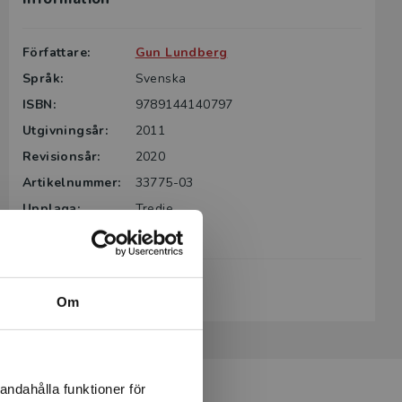
Författare:
Gun Lundberg
Språk:
Svenska
ISBN:
9789144140797
Utgivningsår:
2011
Revisionsår:
2020
Artikelnummer:
33775-03
Upplaga:
Tredje
Sidantal:
256
Köp- och leveransvillkor
Om
andahålla funktioner för