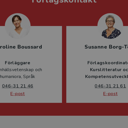
roline Boussard
Susanne Borg-T
Förläggare
Förlagskoordinat
mhällsvetenskap och
Kurslitteratur o
humaniora, Språk
Kompetensutveckl
046-31 21 46
046-31 21 61
E-post
E-post