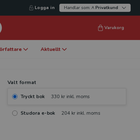
Logga in
Handlar som:
Privatkund
Varukorg
örfattare
Aktuellt
Valt format
Tryckt bok
330 kr inkl. moms
Studora e-bok
204 kr inkl. moms