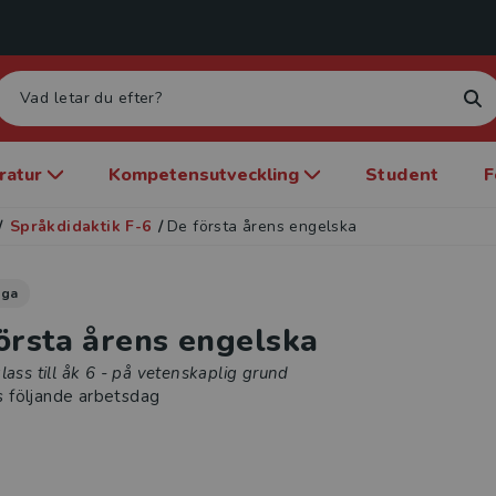
eratur
Kompetensutveckling
Student
F
/
Språkdidaktik F-6
/
De första årens engelska
aga
örsta årens engelska
lass till åk 6 - på vetenskaplig grund
s följande arbetsdag