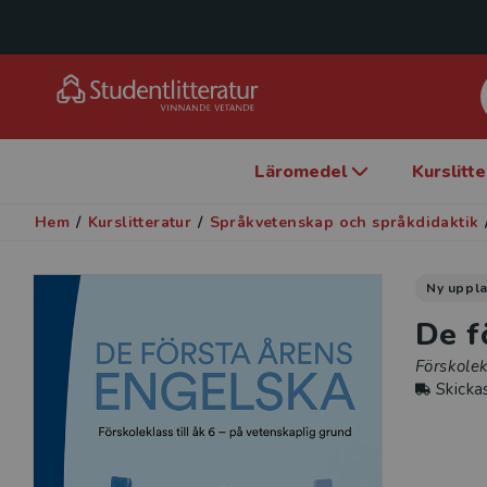
Läromedel
Kurslitt
Hem
/
Kurslitteratur
/
Språkvetenskap och språkdidaktik
Ny uppl
De f
Förskolek
Skicka