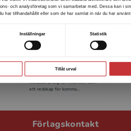
enhet utanför Sverige. Vi erbjuder inte leveranser utanför
nnons- och analysföretag som vi samarbetar med. Dessa kan i sin
Sverige. För att kunna slutföra ett köp måste
har tillhandahållit eller som de har samlat in när du har använt 
leveransadressen vara i Sverige.
Läs mer
Kontakta kundservice
Inställningar
Statistik
Lennart Hellspong
Stäng
Lennart Hellspong är professor
emeritus i retorik vid Södertörns
Tillåt urval
högskola. Han har särskilt
intresserat sig för retoriken som
ett redskap för kommu...
Förlagskontakt