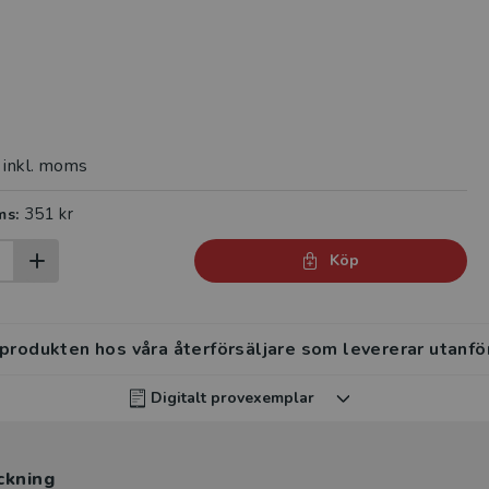
inkl. moms
351 kr
ms:
Köp
 produkten hos våra återförsäljare som levererar utanfö
Digitalt provexemplar
rvisar kan beställa ett kostnadsfritt digitalt provexemp
ckning
ten
.