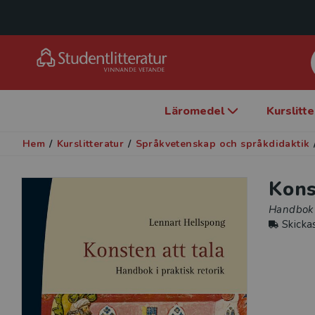
Läromedel
Kurslitt
Hem
/
Kurslitteratur
/
Språkvetenskap och språkdidaktik
Kons
Handbok i
Skicka