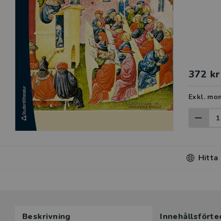
372 kr
Exkl. mo
Hitta
Du som unde
Beskrivning
Innehållsförte
här produk