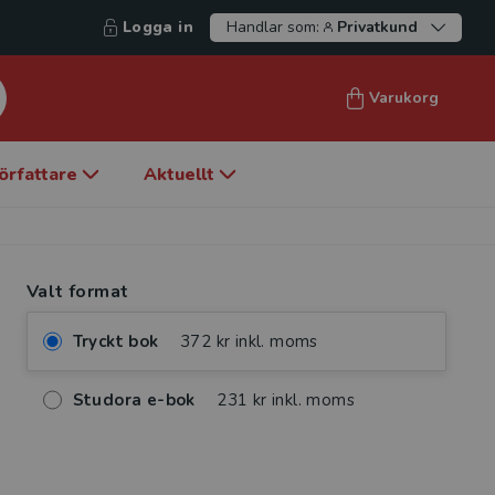
Logga in
Handlar som:
Privatkund
Varukorg
örfattare
Aktuellt
Valt format
Tryckt bok
372 kr inkl. moms
Studora e-bok
231 kr inkl. moms