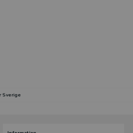
r Sverige
lar av den