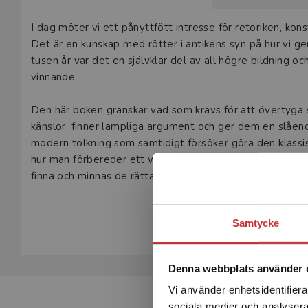
Våra digital
Beskrivning
I dag möter vi ett pånyttfött intresse för retoriken, kon
under 180 da
Det är en kunskap med rötter i antikens syn på hur vi g
undervisning
tusen år var det en självklar del av all högre bildning oc
vår
kundserv
vinnande.
Den här prod
Den här boken granskar vad som krävs för att övertyga s
tjänsteexempl
känslor, finner lämpliga argument och ger dem en slåen
modern tolkning som samtidigt försöker göra den klassi
L
hur man förbereder ett verkningsfullt tal, från att analys
finna och minnas de rätta orden, men också hur man bäst
åhörare. Till handboken hör en övningsbok av samma för
Visa hela be
Samtycke
Konsten att tala riktar sig till universitets- och högskole
gymnasieskola och vuxenutbildning samt till var och en 
Denna webbplats använder 
Vi använder enhetsidentifierar
sociala medier och analysera 