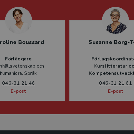
roline Boussard
Susanne Borg-T
Förläggare
Förlagskoordinat
mhällsvetenskap och
Kurslitteratur o
humaniora, Språk
Kompetensutveckl
046-31 21 46
046-31 21 61
E-post
E-post