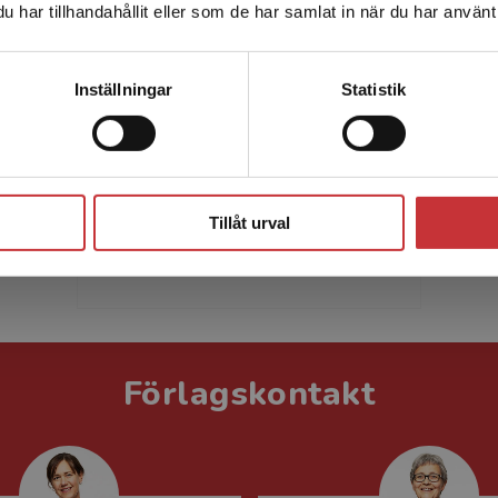
har tillhandahållit eller som de har samlat in när du har använt 
leveransadressen vara i Sverige.
Läs mer
Kontakta kundservice
Inställningar
Statistik
Lennart Hellspong
Lennart Hellspong är professor
emeritus i retorik vid Södertörns
Stäng
högskola. Han har särskilt
Tillåt urval
intresserat sig för retoriken som
ett redskap för kommu...
Förlagskontakt