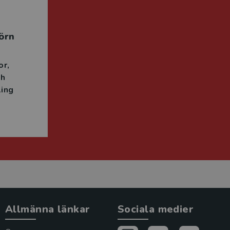
örn
or
ch
ing
Allmänna länkar
Sociala medier