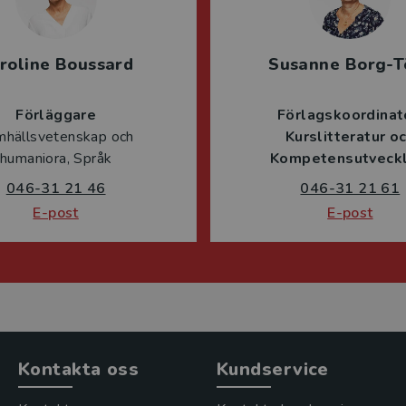
roline Boussard
Susanne Borg-T
Förläggare
Förlagskoordinat
mhällsvetenskap och
Kurslitteratur o
humaniora, Språk
Kompetensutveckl
046-31 21 46
046-31 21 61
E-post
E-post
Kontakta oss
Kundservice