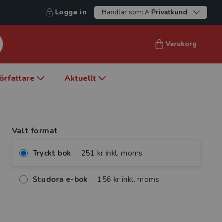
Logga in
Handlar som:
Privatkund
Varukorg
örfattare
Aktuellt
Valt format
Tryckt bok
251 kr inkl. moms
Studora e-bok
156 kr inkl. moms