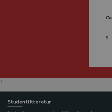
Ca
Sa
;
Studentlitteratur