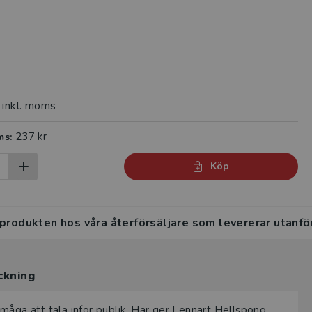
inkl. moms
237 kr
ms:
Köp
 produkten hos våra återförsäljare som levererar utanfö
ckning
förmåga att tala inför publik. Här ger Lennart Hellspong