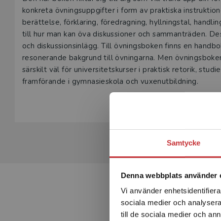
Beskrivning
konkreta övningsuppgifter i form av praktiska instruktione
berättelse, förklaring, föredragning, hyllningstal, hand
till hur man kan öva diskussioner och sammanträden. Des
och diskussionsinlägg. Till övningsboken finns en handbo
resonerande bakgrund till övningarna. Men övningsboken
särskilt väl för universitetskurser i praktisk retorik, stud
framförande i gymnasieskola och vuxenutbildning.
Samtycke
Denna webbplats använder 
Vi använder enhetsidentifierar
sociala medier och analysera 
till de sociala medier och a