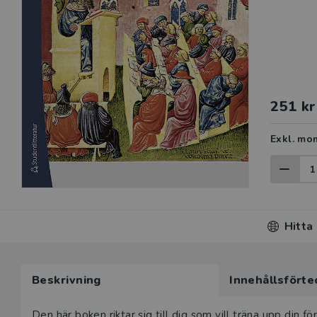
251 kr
Exkl. mo
Hitta
Beskrivning
Innehållsförte
Den här boken riktar sig till dig som vill träna upp din 