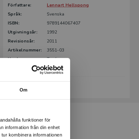
Författare:
Lennart Hellspong
Språk:
Svenska
ISBN:
9789144067407
Utgivningsår:
1992
Revisionsår:
2011
Artikelnummer:
3551-03
Upplaga:
Tredje
Sidantal:
168
Köp- och leveransvillkor
Om
andahålla funktioner för
n information från din enhet
 tur kombinera informationen