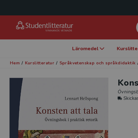
Läromedel
Kurslitt
Hem
/
Kurslitteratur
/
Språkvetenskap och språkdidaktik
Kons
Övningsbo
Skicka