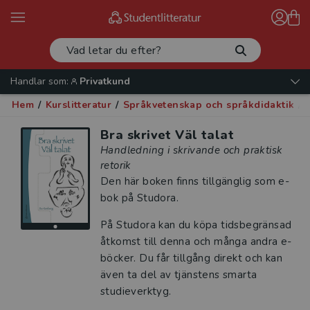
Handlar som:
Privatkund
Hem
/
Kurslitteratur
/
Språkvetenskap och språkdidaktik
/
Bra skrivet Väl talat
Handledning i skrivande och praktisk
retorik
Den här boken finns tillgänglig som e-
bok på Studora.
På Studora kan du köpa tidsbegränsad
åtkomst till denna och många andra e-
böcker. Du får tillgång direkt och kan
även ta del av tjänstens smarta
studieverktyg.