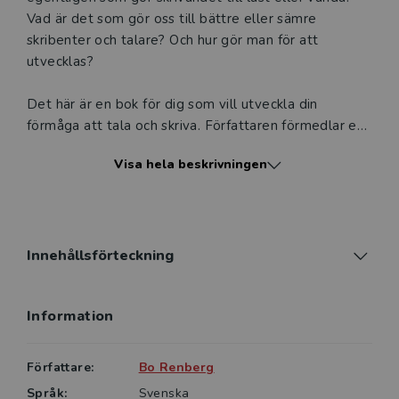
Vad är det som gör oss till bättre eller sämre
skribenter och talare? Och hur gör man för att
utvecklas?
Det här är en bok för dig som vill utveckla din
förmåga att tala och skriva. Författaren förmedlar ett
förhållningssätt till språk, tänkande och
Visa hela beskrivningen
kommunikation som är av grundläggande betydelse
för ditt praktiska arbete med texter och tal. Du får
samtidigt konkreta råd och tips om hur du kan trimma
och effektivisera de språkliga verktygen. I bokens
första kapitel, Språket ditt verktyg, diskuteras
Innehållsförteckning
språkliga färdigheter i relation till studieteknik och
lärande. Kapitel 2, Bra skrivet, samt efterföljande
Information
kapitel behandlar skrivprocessens teori och praktik,
bland annat skrivhämning, kamratrespons,
textbearbetning, texttyper och textflyt. Det
Författare:
Bo Renberg
avslutande kapitlet, Väl talat, ägnas åt talekonsten
Språk:
Svenska