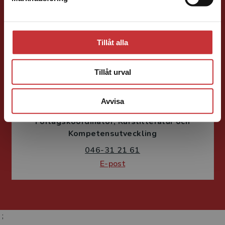
E-post
Tillåt alla
Tillåt urval
Susanne Borg-Törn
Avvisa
Förlagskoordinator
Kurslitteratur och
Kompetensutveckling
046-31 21 61
E-post
;