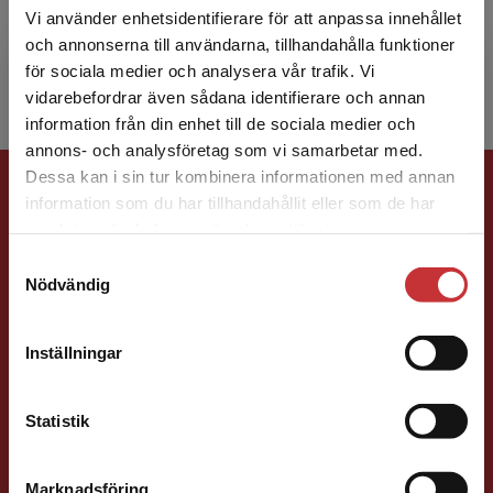
Vi använder enhetsidentifierare för att anpassa innehållet
tidigare skrivit böcker som Bra skrivet Väl talat.
och annonserna till användarna, tillhandahålla funktioner
Handledning i skrivande och praktisk retorik (2...
för sociala medier och analysera vår trafik. Vi
Begränsad fraktregion
vidarebefordrar även sådana identifierare och annan
information från din enhet till de sociala medier och
annons- och analysföretag som vi samarbetar med.
Förlagskontakt
Dessa kan i sin tur kombinera informationen med annan
information som du har tillhandahållit eller som de har
Det verkar som att du besöker
samlat in när du har använt deras tjänster.
studentlitteratur.se via en enhet utanför Sverige.
Samtyckesval
Vi erbjuder inte leveranser utanför Sverige. För
Nödvändig
att kunna slutföra ett köp måste
leveransadressen vara i Sverige.
Läs mer
Inställningar
Caroline Boussard
Kontakta kundservice
Förläggare
Statistik
Samhällsvetenskap och humaniora, Språk
046-31 21 46
Marknadsföring
Stäng