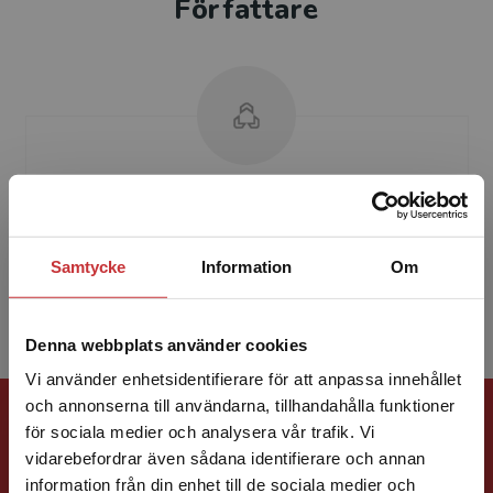
Författare
Chieko Fujio Düring
Chieko Fujio Düring är sedan 1974 lärare i
Samtycke
Information
Om
japanska vid Göteborgs universitet.
Denna webbplats använder cookies
Vi använder enhetsidentifierare för att anpassa innehållet
Förlagskontakt
och annonserna till användarna, tillhandahålla funktioner
för sociala medier och analysera vår trafik. Vi
Begränsad fraktregion
vidarebefordrar även sådana identifierare och annan
information från din enhet till de sociala medier och