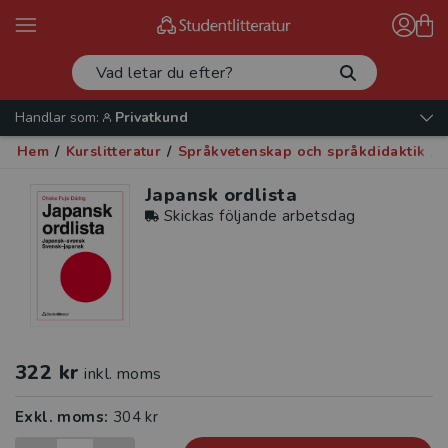
Handlar som:
Privatkund
Hem
/
Kurslitteratur
/
Språkvetenskap och språkdidaktik
/
Japansk ordlista
Skickas följande arbetsdag
322 kr
inkl. moms
Exkl. moms:
304 kr