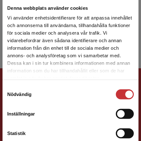
Olle Engstrand
Denna webbplats använder cookies
Olle Engstrand är professor i fonetik vid
Vi använder enhetsidentifierare för att anpassa innehållet
Institutionen för lingvistik, Stockholms
och annonserna till användarna, tillhandahålla funktioner
universitetet. Han har tidigare varit verksam
för sociala medier och analysera vår trafik. Vi
Begränsad fraktregion
vid lingvistikinst...
vidarebefordrar även sådana identifierare och annan
information från din enhet till de sociala medier och
annons- och analysföretag som vi samarbetar med.
Dessa kan i sin tur kombinera informationen med annan
information som du har tillhandahållit eller som de har
Det verkar som att du besöker
Förlagskontakt
samlat in när du har använt deras tjänster.
studentlitteratur.se via en enhet utanför Sverige.
Samtyckesval
Vi erbjuder inte leveranser utanför Sverige. För
Nödvändig
att kunna slutföra ett köp måste
leveransadressen vara i Sverige.
Läs mer
Inställningar
Kontakta kundservice
Caroline Boussard
Statistik