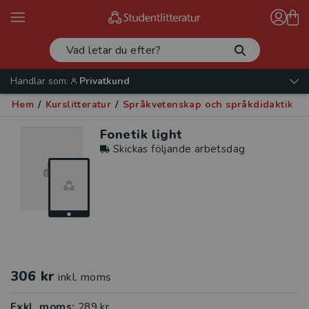
Handlar som:
Privatkund
Hem
/
Kurslitteratur
/
Språkvetenskap och språkdidaktik
/
Fonetik light
Skickas följande arbetsdag
306 kr
inkl. moms
Exkl. moms:
289 kr