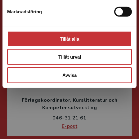
Förläggare
Marknadsföring
Stäng
Samhällsvetenskap och humaniora, Språk
046-31 21 46
E-post
Tillåt alla
Tillåt urval
Avvisa
Susanne Borg-Törn
Förlagskoordinator
Kurslitteratur och
Kompetensutveckling
046-31 21 61
E-post